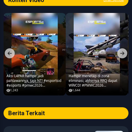
Konten Video
Aksi L4PAR hampir jadi
Hampir menetap di zona
pahlawannya, tapi NT! #esportsid
eliminasi, akhirnya RRQ dapat
#esports #pmwc2026
WWCD! #PMWC2026
#pubgmobile #teamrrq
#pubgmobile #teamrrq
1,243
1,644
Berita Terkait