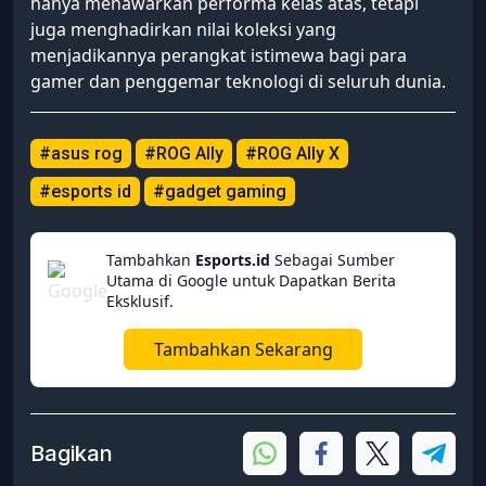
hanya menawarkan performa kelas atas, tetapi
juga menghadirkan nilai koleksi yang
menjadikannya perangkat istimewa bagi para
gamer dan penggemar teknologi di seluruh dunia.
#asus rog
#ROG Ally
#ROG Ally X
#esports id
#gadget gaming
Tambahkan
Esports.id
Sebagai Sumber
Utama di Google untuk Dapatkan Berita
Eksklusif.
Tambahkan Sekarang
Bagikan