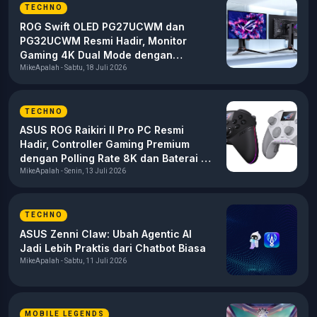
TECHNO
ROG Swift OLED PG27UCWM dan
PG32UCWM Resmi Hadir, Monitor
Gaming 4K Dual Mode dengan
Tandem RGB OLED
MikeApalah - Sabtu, 18 Juli 2026
TECHNO
ASUS ROG Raikiri II Pro PC Resmi
Hadir, Controller Gaming Premium
dengan Polling Rate 8K dan Baterai 79
Jam
MikeApalah - Senin, 13 Juli 2026
TECHNO
ASUS Zenni Claw: Ubah Agentic AI
Jadi Lebih Praktis dari Chatbot Biasa
MikeApalah - Sabtu, 11 Juli 2026
MOBILE LEGENDS