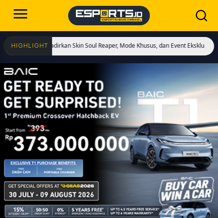
ai! Hadirkan Skin Soul Reaper, Mode Khusus, dan Event Eksklusif!
Cristiano R
HIGHLIGHT