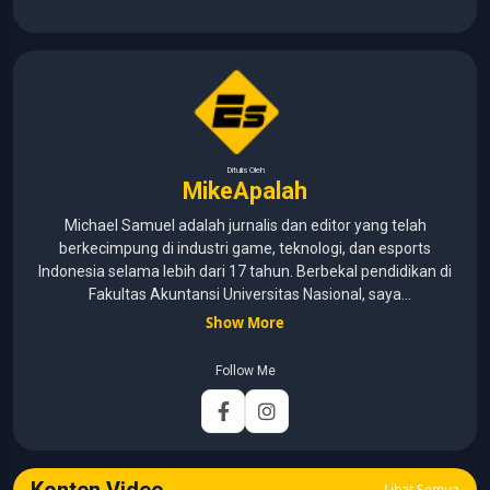
Ditulis Oleh
MikeApalah
Michael Samuel adalah jurnalis dan editor yang telah
berkecimpung di industri game, teknologi, dan esports
Indonesia selama lebih dari 17 tahun. Berbekal pendidikan di
Fakultas Akuntansi Universitas Nasional, saya
menggabungkan kemampuan analisis dengan pengalaman
Show More
panjang di dunia media digital. Sepanjang kariernya, Michael
pernah menangani berbagai peran, mulai dari reporter, editor,
Follow Me
marketing, business development, hingga Editor in Chief.
Fokus utamanya adalah menghadirkan tulisan yang
informatif, mendalam, dan mudah dipahami, khususnya
seputar game, esports, teknologi, serta perkembangan
industri digital.
Lihat Semua