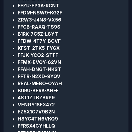
FFZU-EP3A-RCNT
FFDM-NSW9-KG2F
ZRW3-J4N8-VX56
FFCB-RAXQ-TS9S
B1RK-7C5Z-L8YT
FFDW-4T7Y-BGVF
KFST-2TK5-FYGX
FFJK-YCQ2-STFF
FFMX-EVOY-62VN
FFAH-DNGT-NKST
FFTR-N2XD-9YQV
REAL-MEBO-OYAH
BURU-BERK-AHFF
4ST1ZTBZBRP9
VENGY18EX472
FZ5X1C7V9B2N
H8YC4TN6VKQ9
FFRSX4CYHLLQ