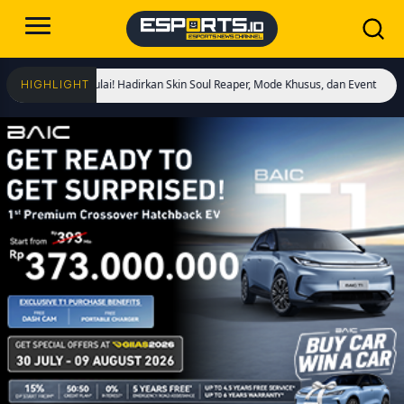
ngs Dimulai! Hadirkan Skin Soul Reaper, Mode Khusus, dan Event Eksklusif!
Cr
HIGHLIGHT