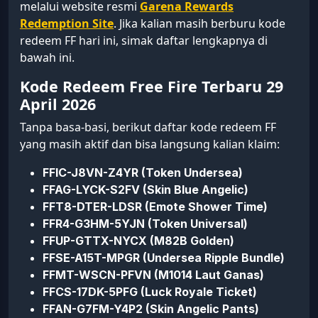
melalui website resmi
Garena Rewards
Redemption Site
. Jika kalian masih berburu kode
redeem FF hari ini, simak daftar lengkapnya di
bawah ini.
Kode Redeem Free Fire Terbaru 29
April 2026
Tanpa basa-basi, berikut daftar kode redeem FF
yang masih aktif dan bisa langsung kalian klaim:
FFIC-J8VN-Z4YR (Token Undersea)
FFAG-LYCK-S2FV (Skin Blue Angelic)
FFT8-DTER-LDSR (Emote Shower Time)
FFR4-G3HM-5YJN (Token Universal)
FFUP-GTTX-NYCX (M82B Golden)
FFSE-A15T-MPGR (Undersea Ripple Bundle)
FFMT-WSCN-PFVN (M1014 Laut Ganas)
FFCS-17DK-5PFG (Luck Royale Ticket)
FFAN-G7FM-Y4P2 (Skin Angelic Pants)