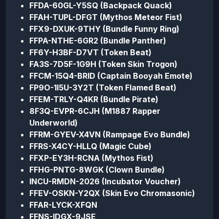
FFDA-60GL-Y5SQ (Backpack Quack)
FFAH-TUPL-DFGT (Mythos Meteor Fist)
FFX9-DXUK-9THY (Bundle Funny Ring)
FFPA-NTHE-6GR2 (Bundle Panther)
FF6Y-H3BF-D7VT (Token Beat)
FA3S-7D5F-1G9H (Token Skin Trogon)
FFCM-15Q4-BRID (Captain Booyah Emote)
FP9O-1I5U-3Y2T (Token Flamed Beat)
FFEM-TRLY-Q4KR (Bundle Pirate)
8F3Q-EVPR-6CJH (M1887 Rapper
Underworld)
FFRM-GYEV-X4VN (Rampage Evo Bundle)
FFRS-X4CY-HLLQ (Magic Cube)
FFXP-EY3H-RCNA (Mythos Fist)
FFHG-PNTG-8WGK (Clown Bundle)
INCU-RMDN-2026 (Incubator Voucher)
FFEV-OSKN-Y2QX (Skin Evo Chromasonic)
FFAR-LYCK-XFQN
FFNS-IDGX-9JSE