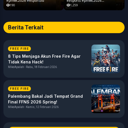
#pmwc2026 #esportsid
#esports #pmwc2026
#pubgmobile #teamrrq
190
1,259
Berita Terkait
FREE FIRE
8 Tips Menjaga Akun Free Fire Agar
Tidak Kena Hack!
MikeApalah - Rabu, 18 Februari 2026
FREE FIRE
Palembang Bakal Jadi Tempat Grand
Final FFNS 2026 Spring!
MikeApalah - Kamis, 12 Februari 2026