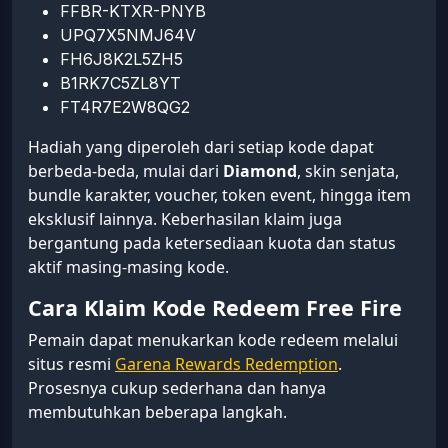
FFBR-KTXR-PNYB
UPQ7X5NMJ64V
FH6J8K2L5ZH5
B1RK7C5ZL8YT
FT4R7E2W8QG2
Hadiah yang diperoleh dari setiap kode dapat
berbeda-beda, mulai dari
Diamond
, skin senjata,
bundle karakter, voucher, token event, hingga item
eksklusif lainnya. Keberhasilan klaim juga
bergantung pada ketersediaan kuota dan status
aktif masing-masing kode.
Cara Klaim Kode Redeem Free Fire
Pemain dapat menukarkan kode redeem melalui
situs resmi
Garena Rewards Redemption
.
Prosesnya cukup sederhana dan hanya
membutuhkan beberapa langkah.