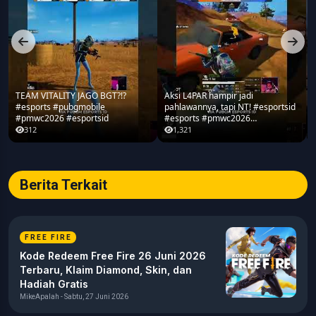
TEAM VITALITY JAGO BGT?!?
Aksi L4PAR hampir jadi
#esports #pubgmobile
pahlawannya, tapi NT! #esportsid
#pmwc2026 #esportsid
#esports #pmwc2026
#pubgmobile #teamrrq
312
1,321
Berita Terkait
FREE FIRE
Kode Redeem Free Fire 26 Juni 2026
Terbaru, Klaim Diamond, Skin, dan
Hadiah Gratis
MikeApalah - Sabtu, 27 Juni 2026