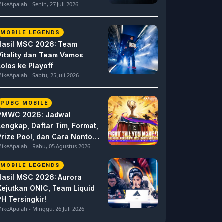
ikeApalah - Senin, 27 Juli 2026
MOBILE LEGENDS
Hasil MSC 2026: Team
Vitality dan Team Vamos
Lolos ke Playoff
ikeApalah - Sabtu, 25 Juli 2026
PUBG MOBILE
PMWC 2026: Jadwal
Lengkap, Daftar Tim, Format,
Prize Pool, dan Cara Nonton
ikeApalah - Rabu, 05 Agustus 2026
PUBG MOBILE World Cup
MOBILE LEGENDS
Hasil MSC 2026: Aurora
Kejutkan ONIC, Team Liquid
PH Tersingkir!
ikeApalah - Minggu, 26 Juli 2026