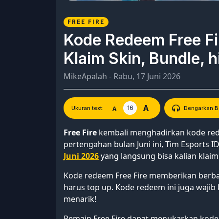
FREE FIRE
Kode Redeem Free Fi
Klaim Skin, Bundle, 
MikeApalah
- Rabu, 17 Juni 2026
A
16
A
Ukuran text:
Dengarkan Be
Free Fire
kembali menghadirkan kode red
pertengahan bulan Juni ini, Tim Esport
Juni 2026
yang langsung bisa kalian klaim
Kode redeem Free Fire memberikan berb
harus top up. Kode redeem ini juga waji
menarik!
Pemain Free Fire dapat menukarkan kode