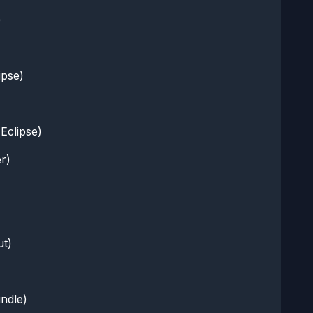
)
pse)
Eclipse)
r)
t)
ndle)