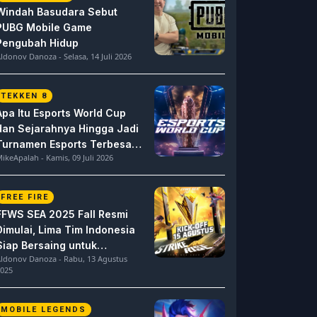
Windah Basudara Sebut
PUBG Mobile Game
Pengubah Hidup
ldonov Danoza - Selasa, 14 Juli 2026
TEKKEN 8
Apa Itu Esports World Cup
dan Sejarahnya Hingga Jadi
Turnamen Esports Terbesar
ikeApalah - Kamis, 09 Juli 2026
di Dunia
FREE FIRE
FFWS SEA 2025 Fall Resmi
Dimulai, Lima Tim Indonesia
Siap Bersaing untuk
ldonov Danoza - Rabu, 13 Agustus
Dominasi
025
MOBILE LEGENDS