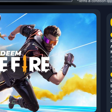
A
2
A