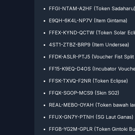
FFGI-NTAM-A2HF (Token Sadaharu
E9QH-6K4L-NP7V (Item Gintama)
FFEX-KYND-QCTW (Token Solar Ecli
4ST1-ZTBZ-BRP9 (Item Undersea)
FFDK-ASLR-PTJ5 (Voucher Fist Split 
FF15-K9EQ-D4OS (Incubator Vouche
FFSK-TXVQ-F2NR (Token Eclipse)
FFQX-SGOP-MCS9 (Skin SG2)
REAL-MEBO-OYAH (Token bawah lau
FFUX-GN7Y-PTNH (SG Laut Ganas)
FFGB-YG2M-GPLR (Token Gintoki Bu