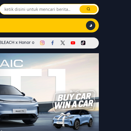
r of Kings Dimulai! Hadirkan Skin Soul Reaper, Mode Khusus, dan 