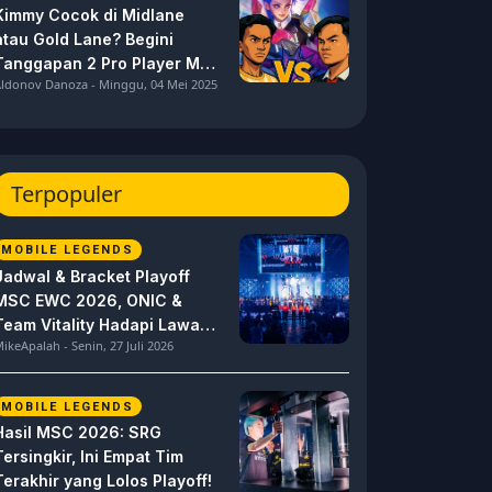
Kimmy Cocok di Midlane
atau Gold Lane? Begini
Tanggapan 2 Pro Player MPL
ldonov Danoza - Minggu, 04 Mei 2025
ID S15 ini
Terpopuler
MOBILE LEGENDS
Jadwal & Bracket Playoff
MSC EWC 2026, ONIC &
Team Vitality Hadapi Lawan
ikeApalah - Senin, 27 Juli 2026
Berat
MOBILE LEGENDS
Hasil MSC 2026: SRG
Tersingkir, Ini Empat Tim
Terakhir yang Lolos Playoff!