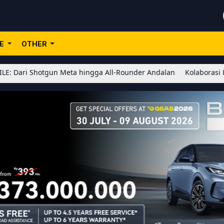
LE
OTHER
otgun Meta hingga All-Rounder Andalan
Kolaborasi BLEACH x Hono