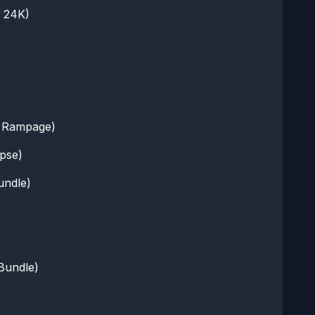
 24K)
 Rampage)
pse)
ndle)
Bundle)