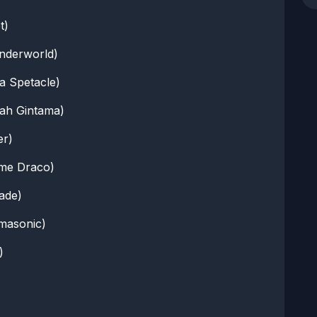
t)
derworld)
 Spetacle)
ah Gintama)
er)
me Draco)
ade)
masonic)
)