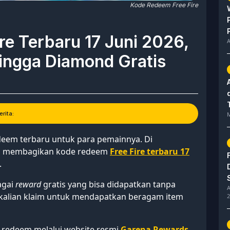
Kode Redeem Free Fire
re Terbaru 17 Juni 2026,
A
hingga Diamond Gratis
rita:
M
eem terbaru untuk para pemainnya. Di
s ID membagikan kode redeem
Free Fire terbaru 17
.
agai
reward
gratis yang bisa didapatkan tanpa
A
b kalian klaim untuk mendapatkan beragam item
2
 redeem melalui website resmi
Garena Rewards