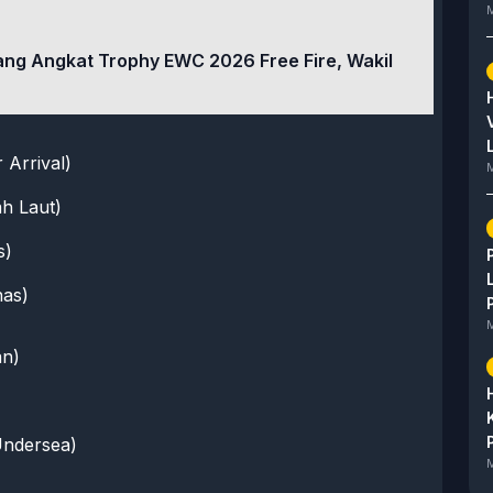
M
ng Angkat Trophy EWC 2026 Free Fire, Wakil
Arrival)
M
h Laut)
s)
as)
M
n)
ndersea)
M