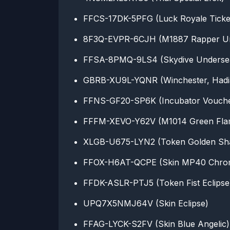
FFCS-17DK-5PFG (Luck Royale Ticke
8F3Q-EVPR-6CJH (M1887 Rapper Un
FFSA-8PMQ-9LS4 (Skydive Undersea
GBRB-XU9L-YQNR (Winchester, Hadi
FFNS-GF20-SP6K (Incubator Vouch
FFFM-XEVO-Y62V (M1014 Green Fla
XLGB-U675-LYN2 (Token Golden Sh
FFOX-H6AT-QCPE (Skin MP40 Chro
FFDK-ASLR-PTJ5 (Token Fist Eclipse
UPQ7X5NMJ64V (Skin Eclipse)
FFAG-LYCK-S2FV (Skin Blue Angelic)