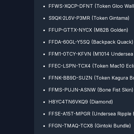
FFWS-XQCP-DFNT (Token Gloo Wall
S9QK-2L6V-P3MR (Token Gintama)
FFUP-GTTX-NYCX (M82B Golden)
FFDA-60GL-Y5SQ (Backpack Quack)
FFM1-0TCY-KFVN (M1014 Undersea
FFEC-LSPN-TCX4 (Token Mac10 Ecli
FFNK-BB9D-SUZN (Token Kagura Bu
FFMS-PUJN-ASNW (Bone Fist Skin)
H8YC4TN6VKQ9 (Diamond)
FFSE-A15T-MPGR (Undersea Ripple 
FFGN-TMAQ-TCX8 (Gintoki Bundle)