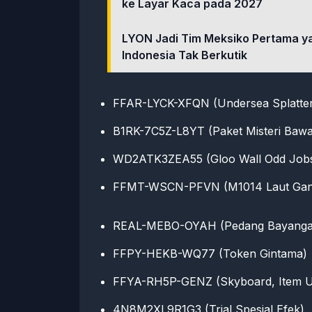
ke Layar Kaca pada 2027
LYON Jadi Tim Meksiko Pertama ya
Indonesia Tak Berkutik
FFAR-LYCK-XFQN (Undersea Splatter 
B1RK-7C5Z-L8YT (Paket Misteri Bawa
WD2ATK3ZEA55 (Gloo Wall Odd Job
FFMT-WSCN-PFVN (M1014 Laut Gan
REAL-MEBO-OYAH (Pedang Bayanga
FFPY-HEKB-WQ77 (Token Gintama)
FFYA-RH5P-GENZ (Skyboard, Item U
4N8M2XL9R1G3 (Trial Spesial Efek)