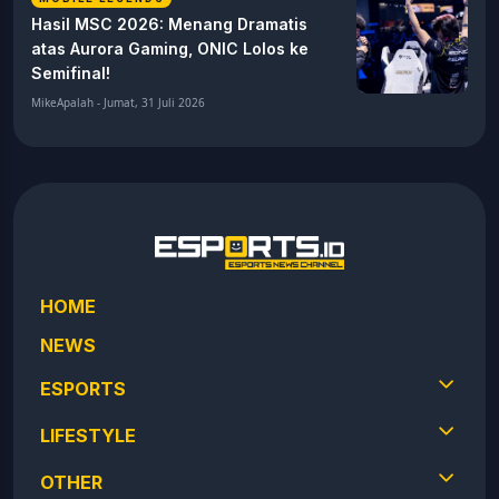
Hasil MSC 2026: Menang Dramatis
atas Aurora Gaming, ONIC Lolos ke
Semifinal!
MikeApalah - Jumat, 31 Juli 2026
HOME
NEWS
ESPORTS
LIFESTYLE
OTHER