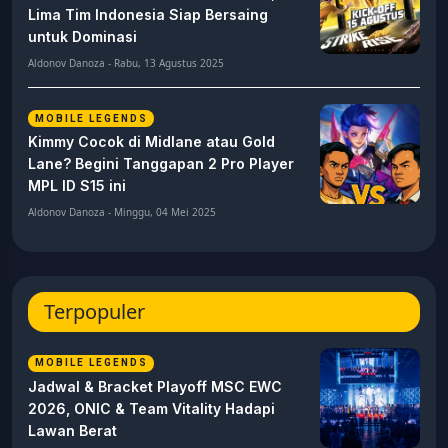
Lima Tim Indonesia Siap Bersaing
untuk Dominasi
Aldonov Danoza - Rabu, 13 Agustus 2025
MOBILE LEGENDS
Kimmy Cocok di Midlane atau Gold
Lane? Begini Tanggapan 2 Pro Player
MPL ID S15 ini
Aldonov Danoza - Minggu, 04 Mei 2025
Terpopuler
MOBILE LEGENDS
Jadwal & Bracket Playoff MSC EWC
2026, ONIC & Team Vitality Hadapi
Lawan Berat