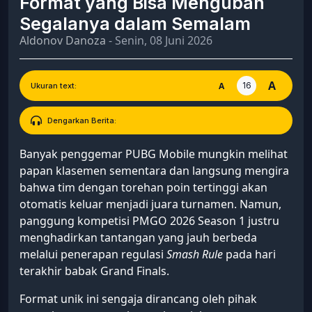
Format yang Bisa Mengubah
Segalanya dalam Semalam
Aldonov Danoza
- Senin, 08 Juni 2026
A
16
A
Ukuran text:
Dengarkan Berita:
Banyak penggemar PUBG Mobile mungkin melihat
papan klasemen sementara dan langsung mengira
bahwa tim dengan torehan poin tertinggi akan
otomatis keluar menjadi juara turnamen. Namun,
panggung kompetisi PMGO 2026 Season 1 justru
menghadirkan tantangan yang jauh berbeda
melalui penerapan regulasi
Smash Rule
pada hari
terakhir babak Grand Finals.
Format unik ini sengaja dirancang oleh pihak