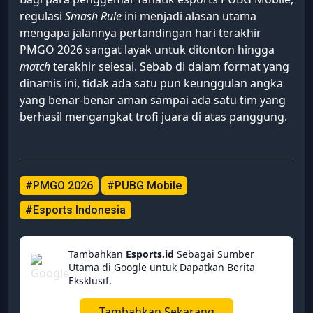
regulasi
Smash Rule
ini menjadi alasan utama
mengapa jalannya pertandingan hari terakhir
PMGO 2026 sangat layak untuk ditonton hingga
match
terakhir selesai. Sebab di dalam format yang
dinamis ini, tidak ada satu pun keunggulan angka
yang benar-benar aman sampai ada satu tim yang
berhasil mengangkat trofi juara di atas panggung.
#PMGO 2026
#PUBG Mobile
#Esports Indonesia
Tambahkan
Esports.id
Sebagai Sumber
Utama di Google untuk Dapatkan Berita
Eksklusif.
Tambahkan Sekarang