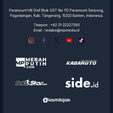
Paramount Hill Golf Blok GGT No 112 Paramount Serpong,
Pagedangan, Kab. Tangerang, 15332 Banten, Indonesia.
Telepon : +62 21-22227290
Email :
redaksi@mpmedia.id