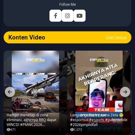
mengenai kaidah jurnalistik, etika media, verifikasi informasi,
Follow Me
dan teknik penulisan profesional. Berfokus pada
pengembangan konten yang mengutamakan akurasi,
relevansi, dan analisis mendalam. Memastikan artikel
dikembangkan melalui riset data turnamen, analisis strategi
gameplay, serta verifikasi informasi guna menyajikan liputan
Konten Video
Lihat Semua
esports yang tajam dan berbobot bagi pembaca. Berbagai
topik yang menjadi fokus utama meliputi industri esports
(khususnya kompetisi profesional seperti MPL Indonesia),
analisis taktis dan meta game mobile, perkembangan industri
gaming, teknologi, media digital, hingga dinamika komunitas
gamers di Indonesia.
Hampir menetap di zona
Langsung dibales sama Zeta 🧐
eliminasi, akhirnya RRQ dapat
#esportsid #esports #pubgmobile
WWCD! #PMWC2026
#2026pmplidfall
#pubgmobile #teamrrq
471
1,073