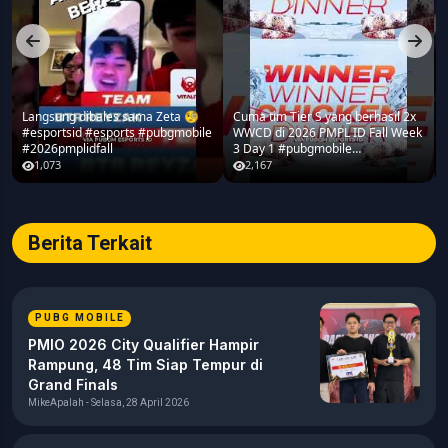
Langsung dibales sama Zeta 🧐
Cuma tim Tier S yang berhasil 2x
#esportsid #esports #pubgmobile
WWCD di 2026 PMPL ID Fall Week
#2026pmplidfall
3 Day 1 #pubgmobile
#2026pmplidfall
1,073
2,167
Berita Terkait
PUBG MOBILE
PMIO 2026 City Qualifier Hampir
Rampung, 48 Tim Siap Tempur di
Grand Finals
MikeApalah - Selasa, 28 April 2026