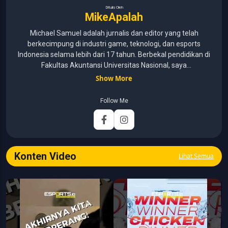
Ditulis Oleh
MikeApalah
Michael Samuel adalah jurnalis dan editor yang telah
berkecimpung di industri game, teknologi, dan esports
Indonesia selama lebih dari 17 tahun. Berbekal pendidikan di
Fakultas Akuntansi Universitas Nasional, saya
menggabungkan kemampuan analisis dengan pengalaman
Show More
panjang di dunia media digital. Sepanjang kariernya, Michael
pernah menangani berbagai peran, mulai dari reporter, editor,
Follow Me
marketing, business development, hingga Editor in Chief.
Fokus utamanya adalah menghadirkan tulisan yang
informatif, mendalam, dan mudah dipahami, khususnya
seputar game, esports, teknologi, serta perkembangan
industri digital.
Konten Video
Lihat Semua