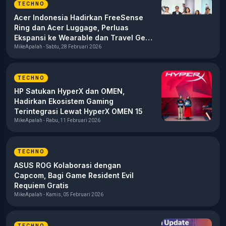
TECHNO
Acer Indonesia Hadirkan FreeSense
Ring dan Acer Luggage, Perluas
Ekspansi ke Wearable dan Travel Gear
Modern
MikeApalah - Sabtu, 28 Februari 2026
TECHNO
HP Satukan HyperX dan OMEN,
Hadirkan Ekosistem Gaming
Terintegrasi Lewat HyperX OMEN 15
MikeApalah - Rabu, 11 Februari 2026
TECHNO
ASUS ROG Kolaborasi dengan
Capcom, Bagi Game Resident Evil
Requiem Gratis
MikeApalah - Kamis, 05 Februari 2026
TECHNO