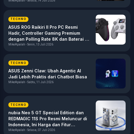
Nirkabel
MikeApalah - Selasa, 14 Juli 2026
TECHNO
ASUS ROG Raikiri II Pro PC Resmi
Hadir, Controller Gaming Premium
dengan Polling Rate 8K dan Baterai 79
Jam
MikeApalah - Senin, 13 Juli 2026
TECHNO
ASUS Zenni Claw: Ubah Agentic AI
Jadi Lebih Praktis dari Chatbot Biasa
MikeApalah - Sabtu, 11 Juli 2026
TECHNO
nubia Neo 5 GT Special Edition dan
REDMAGIC 11S Pro Resmi Meluncur di
Indonesia, Ini Harga dan Fitur
Canggihnya!
MikeApalah - Selasa, 07 Juli 2026