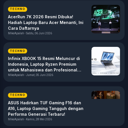
TECHNO
AcerRun 7K 2026 Resmi Dibuka!
Hadiah Laptop Baru Acer Menanti, Ini
Cara Daftarnya
MikeApalah - Sabtu, 06 Juni 2026
TECHNO
Infinix XBOOK 15 Resmi Meluncur di
Indonesia, Laptop Ryzen Premium
untuk Mahasiswa dan Profesional
Muda
MikeApalah - Jumat, 05 Juni 2026
TECHNO
ASUS Hadirkan TUF Gaming F16 dan
A16, Laptop Gaming Tangguh dengan
Performa Generasi Terbaru!
MikeApalah - Kamis, 28 Mei 2026