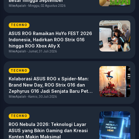
Besar hingga September
MikeApalah - Minggu, 02 Agustus 2026
TECHNO
ASUS ROG Ramaikan HoYo FEST 2026
Indonesia, Hadirkan ROG Strix G16
hingga ROG Xbox Ally X
MikeApalah - Jumat, 31 Juli 2026
TECHNO
Kolaborasi ASUS ROG x Spider-Man:
Brand New Day, ROG Strix G16 dan
Zephyrus G16 Jadi Senjata Baru Peter
Parker
MikeApalah - Kamis, 30 Juli 2026
TECHNO
ROG Nebula 2026: Teknologi Layar
ASUS yang Bikin Gaming dan Kreasi
Konten Makin Maksimal