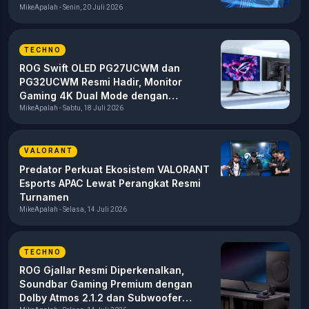
MikeApalah - Senin, 20 Juli 2026
TECHNO
ROG Swift OLED PG27UCWM dan
PG32UCWM Resmi Hadir, Monitor
Gaming 4K Dual Mode dengan
Tandem RGB OLED
MikeApalah - Sabtu, 18 Juli 2026
VALORANT
Predator Perkuat Ekosistem VALORANT
Esports APAC Lewat Perangkat Resmi
Turnamen
MikeApalah - Selasa, 14 Juli 2026
TECHNO
ROG Gjallar Resmi Diperkenalkan,
Soundbar Gaming Premium dengan
Dolby Atmos 2.1.2 dan Subwoofer