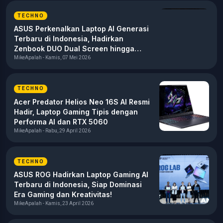
TECHNO
ASUS Perkenalkan Laptop AI Generasi
Terbaru di Indonesia, Hadirkan
Zenbook DUO Dual Screen hingga
Omni Virtual Assistant
MikeApalah - Kamis, 07 Mei 2026
TECHNO
Acer Predator Helios Neo 16S AI Resmi
Hadir, Laptop Gaming Tipis dengan
Performa AI dan RTX 5060
MikeApalah - Rabu, 29 April 2026
TECHNO
ASUS ROG Hadirkan Laptop Gaming AI
Terbaru di Indonesia, Siap Dominasi
Era Gaming dan Kreativitas!
MikeApalah - Kamis, 23 April 2026