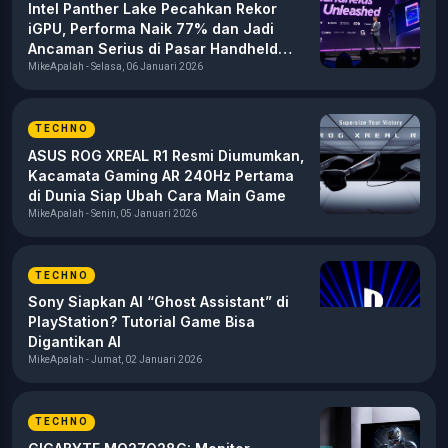
Intel Panther Lake Pecahkan Rekor
iGPU, Performa Naik 77% dan Jadi
Ancaman Serius di Pasar Handheld
Gaming!
MikeApalah - Selasa, 06 Januari 2026
TECHNO
ASUS ROG XREAL R1 Resmi Diumumkan,
Kacamata Gaming AR 240Hz Pertama
di Dunia Siap Ubah Cara Main Game
MikeApalah - Senin, 05 Januari 2026
TECHNO
Sony Siapkan AI “Ghost Assistant” di
PlayStation? Tutorial Game Bisa
Digantikan AI
MikeApalah - Jumat, 02 Januari 2026
TECHNO