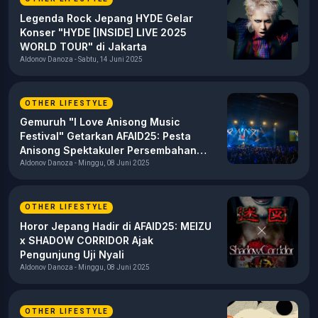
Legenda Rock Jepang HYDE Gelar
Konser "HYDE [INSIDE] LIVE 2025
WORLD TOUR" di Jakarta
Aldonov Danoza - Sabtu, 14 Juni 2025
OTHER LIFESTYLE
Gemuruh "I Love Anisong Music
Festival" Getarkan AFAID25: Pesta
Anisong Spektakuler Persembahan
Crunchyroll
Aldonov Danoza - Minggu, 08 Juni 2025
OTHER LIFESTYLE
Horor Jepang Hadir di AFAID25: MEIZU
x SHADOW CORRIDOR Ajak
Pengunjung Uji Nyali
Aldonov Danoza - Minggu, 08 Juni 2025
OTHER LIFESTYLE