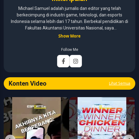
Michael Samuel adalah jurnalis dan editor yang telah
berkecimpung di industri game, teknologi, dan esports
Indonesia selama lebih dari 17 tahun. Berbekal pendidikan di
Fakultas Akuntansi Universitas Nasional, saya
menggabungkan kemampuan analisis dengan pengalaman
Show More
panjang di dunia media digital. Sepanjang kariernya, Michael
pernah menangani berbagai peran, mulai dari reporter, editor,
Follow Me
marketing, business development, hingga Editor in Chief.
Fokus utamanya adalah menghadirkan tulisan yang
informatif, mendalam, dan mudah dipahami, khususnya
seputar game, esports, teknologi, serta perkembangan
industri digital.
Konten Video
Lihat Semua