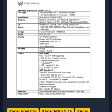
#acer predator
#Acer Nitro V 16
#Acer