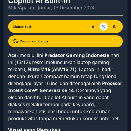
Copilot AI Built-in
MikeApalah
- Jumat, 13 Desember 2024
A
16
A
Ukuran text:
Dengarkan Berita:
Acer
melalui lini
Predator Gaming Indonesia
hari
ini (13/12), resmi meluncurkan laptop gaming
terbaru,
Nitro V 16 (ANV16-71)
. Laptop ini hadir
dengan ukuran compact namun tetap fungsional,
dilengkapi layar 16 inci dan ditenagai oleh
Prosesor
Intel® Core™ Generasi ke-14
. Desainnya yang
elegan dan fitur Copilot AI built-in yang dapat
diakses melalui tombol pada keyboard,
menawarkan efisiensi tinggi untuk kebutuhan
produktivitas tanpa memerlukan koneksi internet.
Visual yang Memukau