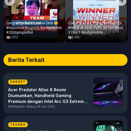
Langsung dibales sama Zeta 🧐
Cuma tim Tier S yang berhasil 2x
#esportsid #esports #pubgmobile
WWCD di 2026 PMPL ID Fall Week
#2026pmplidfall
3 Day 1 #pubgmobile
#2026pmplidfall
1,073
2,165
Berita Terkait
GADGET
Acer Predator Atlas 8 Resmi
Diumumkan, Handheld Gaming
Premium dengan Intel Arc G3 Extreme
dan Layar 120Hz
MikeApalah - Selasa, 09 Juni 2026
TECHNO