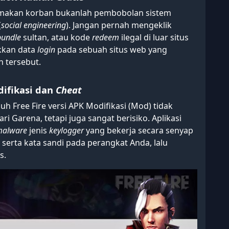
emakan korban bukanlah pembobolan sistem
(
social engineering
). Jangan pernah mengeklik
bundle
sultan, atau kode
redeem
ilegal di luar situs
kkan data
login
pada sebuah situs web yang
 tersebut.
difikasi dan
Cheat
h Free Fire versi APK Modifikasi (Mod) tidak
i Garena, tetapi juga sangat berisiko. Aplikasi
alware
jenis
keylogger
yang bekerja secara senyap
serta kata sandi pada perangkat Anda, lalu
s.