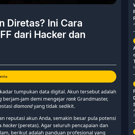
n Diretas? Ini Cara
A
F dari Hacker dan
M
rita:
adar tumpukan data digital. Akun tersebut adalah
g
berjam-jam demi mengejar
rank
Grandmaster,
estasi
diamond
yang tidak sedikit.
A
2
dan reputasi akun Anda, semakin besar pula potensi
ra
hacker
(peretas). Agar seluruh pencapaian dan
alam, berikut adalah panduan profesional yang