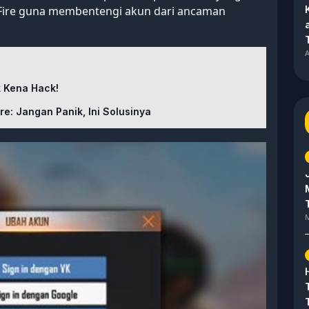
 Fire guna membentengi akun dari ancaman
A
k Kena Hack!
e: Jangan Panik, Ini Solusinya
M