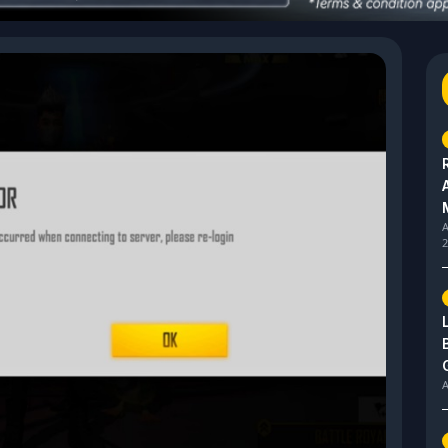
A
2
A