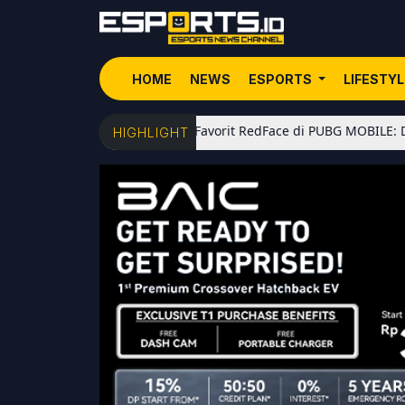
HOME
NEWS
ESPORTS
LIFESTY
5 Senjata Favorit RedFace di PUBG MOBILE: Dari Shotgun
HIGHLIGHT