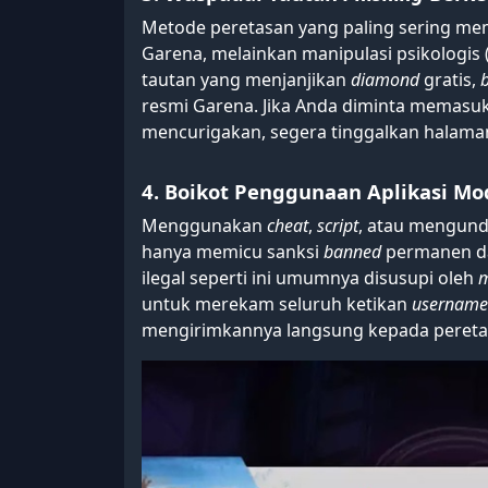
Metode peretasan yang paling sering m
Garena, melainkan manipulasi psikologis 
tautan yang menjanjikan
diamond
gratis,
resmi Garena. Jika Anda diminta memasu
mencurigakan, segera tinggalkan halaman
4. Boikot Penggunaan Aplikasi Mo
Menggunakan
cheat
,
script
, atau mengundu
hanya memicu sanksi
banned
permanen dar
ilegal seperti ini umumnya disusupi oleh
m
untuk merekam seluruh ketikan
username
mengirimkannya langsung kepada pereta