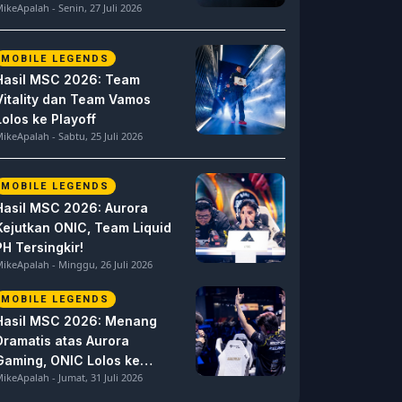
ikeApalah - Senin, 27 Juli 2026
MOBILE LEGENDS
Hasil MSC 2026: Team
Vitality dan Team Vamos
Lolos ke Playoff
ikeApalah - Sabtu, 25 Juli 2026
MOBILE LEGENDS
Hasil MSC 2026: Aurora
Kejutkan ONIC, Team Liquid
PH Tersingkir!
ikeApalah - Minggu, 26 Juli 2026
MOBILE LEGENDS
Hasil MSC 2026: Menang
Dramatis atas Aurora
Gaming, ONIC Lolos ke
ikeApalah - Jumat, 31 Juli 2026
Semifinal!