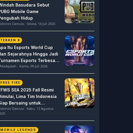
Windah Basudara Sebut
PUBG Mobile Game
Pengubah Hidup
ldonov Danoza - Selasa, 14 Juli 2026
TEKKEN 8
Apa Itu Esports World Cup
dan Sejarahnya Hingga Jadi
Turnamen Esports Terbesar
ikeApalah - Kamis, 09 Juli 2026
di Dunia
FREE FIRE
FFWS SEA 2025 Fall Resmi
Dimulai, Lima Tim Indonesia
Siap Bersaing untuk
ldonov Danoza - Rabu, 13 Agustus
Dominasi
025
MOBILE LEGENDS