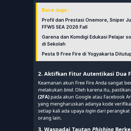
Baca Juga :
Profil dan Prestasi Onemore, Sniper J
FFWS SEA 2026 Fall
Garena dan Komdigi Edukasi Pelajar 
di Sekolah
Pesta 9 Free Fire di Yogyakarta Ditut
2. Aktifkan Fitur Autentikasi Dua 
Keamanan akun Free Fire Anda sangat b
melakukan
bind
. Oleh karena itu, pastik
(2FA)
pada akun Google atau Facebook And
yang mengharuskan adanya kode verifikas
setiap kali ada upaya
login
dari perangkat 
orang lain.
3. Waspadai Tautan
Phishing
Berke