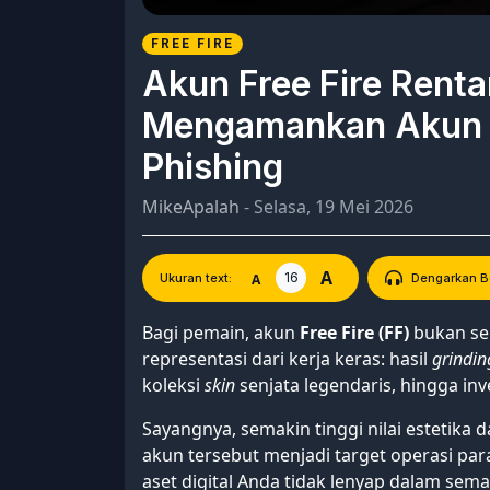
FREE FIRE
Akun Free Fire Renta
Mengamankan Akun F
Phishing
MikeApalah
- Selasa, 19 Mei 2026
A
16
A
Ukuran text:
Dengarkan Be
Bagi pemain, akun
Free Fire (FF)
bukan sek
representasi dari kerja keras: hasil
grindin
koleksi
skin
senjata legendaris, hingga inv
Sayangnya, semakin tinggi nilai estetika 
akun tersebut menjadi target operasi pa
aset digital Anda tidak lenyap dalam sem