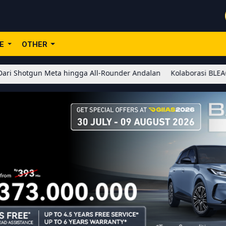
LE
OTHER
 Meta hingga All-Rounder Andalan
Kolaborasi BLEACH x Honor of