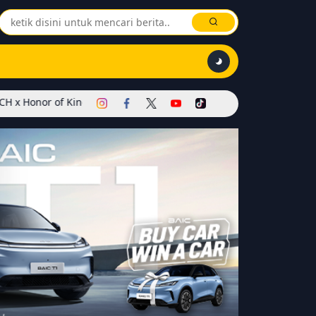
 Kings Dimulai! Hadirkan Skin Soul Reaper, Mode Khusus, dan Event