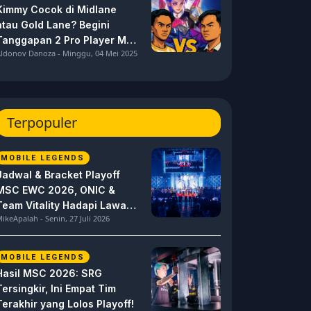
Kimmy Cocok di Midlane
atau Gold Lane? Begini
Tanggapan 2 Pro Player MPL
ldonov Danoza - Minggu, 04 Mei 2025
ID S15 ini
Terpopuler
MOBILE LEGENDS
Jadwal & Bracket Playoff
MSC EWC 2026, ONIC &
Team Vitality Hadapi Lawan
ikeApalah - Senin, 27 Juli 2026
Berat
MOBILE LEGENDS
Hasil MSC 2026: SRG
Tersingkir, Ini Empat Tim
Terakhir yang Lolos Playoff!