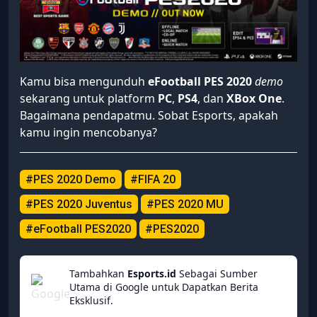
Kamu bisa mengunduh
eFootball PES 2020
demo
sekarang untuk platform
PC
,
PS4
, dan
XBox
One
.
Bagaimana pendapatmu. Sobat Esports, apakah
kamu ingin mencobanya?
#PES 2020 Demo
#FIFA 20
#PES 2020 Juventus
#PES 2020 MU
#eFootball PES2020
#PES2020
Tambahkan
Esports.id
Sebagai Sumber
Utama di Google untuk Dapatkan Berita
Eksklusif.