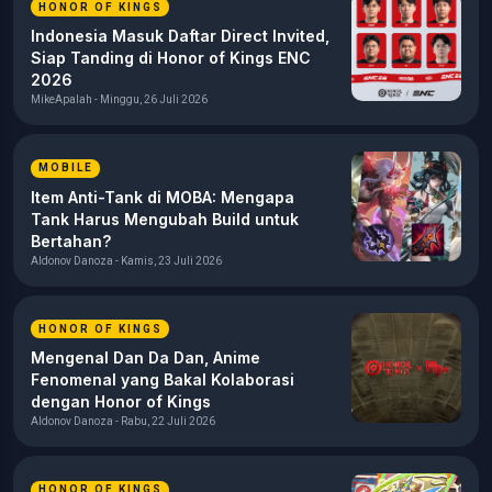
HONOR OF KINGS
Indonesia Masuk Daftar Direct Invited,
Siap Tanding di Honor of Kings ENC
2026
MikeApalah - Minggu, 26 Juli 2026
MOBILE
Item Anti-Tank di MOBA: Mengapa
Tank Harus Mengubah Build untuk
Bertahan?
Aldonov Danoza - Kamis, 23 Juli 2026
HONOR OF KINGS
Mengenal Dan Da Dan, Anime
Fenomenal yang Bakal Kolaborasi
dengan Honor of Kings
Aldonov Danoza - Rabu, 22 Juli 2026
HONOR OF KINGS