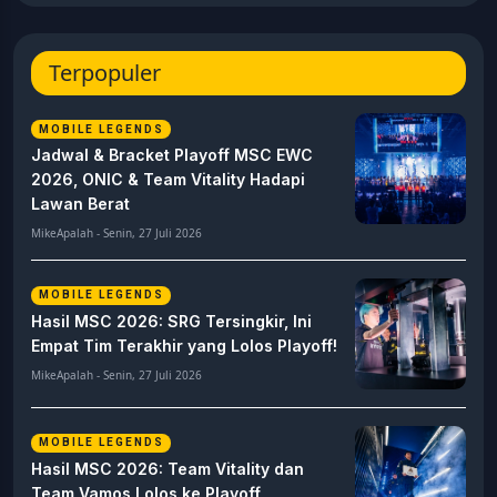
Terpopuler
MOBILE LEGENDS
Jadwal & Bracket Playoff MSC EWC
2026, ONIC & Team Vitality Hadapi
Lawan Berat
MikeApalah - Senin, 27 Juli 2026
MOBILE LEGENDS
Hasil MSC 2026: SRG Tersingkir, Ini
Empat Tim Terakhir yang Lolos Playoff!
MikeApalah - Senin, 27 Juli 2026
MOBILE LEGENDS
Hasil MSC 2026: Team Vitality dan
Team Vamos Lolos ke Playoff