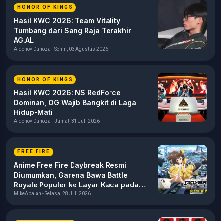
HONOR OF KINGS
Hasil KWC 2026: Team Vitality
Tumbang dari Sang Raja Terakhir
AG.AL
Aldonov Danoza - Senin, 03 Agustus 2026
HONOR OF KINGS
Hasil KWC 2026: NS RedForce
Dominan, OG Wajib Bangkit di Laga
Hidup-Mati
Aldonov Danoza - Jumat, 31 Juli 2026
FREE FIRE
Anime Free Fire Daybreak Resmi
Diumumkan, Garena Bawa Battle
Royale Populer ke Layar Kaca pada
2027
MikeApalah - Selasa, 28 Juli 2026