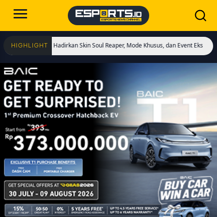
Dimulai! Hadirkan Skin Soul Reaper, Mode Khusus, dan Event Eksklusif!
Cristi
HIGHLIGHT