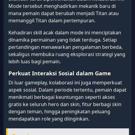
Mode tersebut menghadirkan mekanik baru di
mana pemain dapat berubah menjadi Titan atau
memanggil Titan dalam pertempuran.
Kehadiran skill acak dalam mode ini menciptakan
dinamika permainan yang tidak terduga. Setiap
pertandingan menawarkan pengalaman berbeda,
sekaligus membuka ruang eksplorasi strategi yang
lebih luas bagi pemain.
Perkuat Interaksi Sosial dalam Game
Di luar gameplay, kolaborasi ini juga memperkuat
aspek sosial. Dalam periode tertentu, pemain dapat
menikmati berbagai keuntungan seperti akses
gratis ke seluruh hero dan skin, fitur berbagi skin
dengan teman, hingga peningkatan peluang
mendapatkan role yang diinginkan.