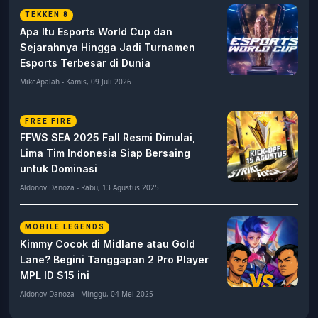
TEKKEN 8
Apa Itu Esports World Cup dan
Sejarahnya Hingga Jadi Turnamen
Esports Terbesar di Dunia
MikeApalah - Kamis, 09 Juli 2026
FREE FIRE
FFWS SEA 2025 Fall Resmi Dimulai,
Lima Tim Indonesia Siap Bersaing
untuk Dominasi
Aldonov Danoza - Rabu, 13 Agustus 2025
MOBILE LEGENDS
Kimmy Cocok di Midlane atau Gold
Lane? Begini Tanggapan 2 Pro Player
MPL ID S15 ini
Aldonov Danoza - Minggu, 04 Mei 2025