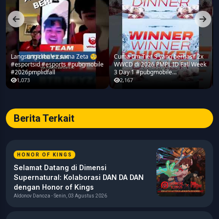
Langsung dibales sama Zeta 🧐
Cuma tim Tier S yang berhasil 2x
#esportsid #esports #pubgmobile
WWCD di 2026 PMPL ID Fall Week
#2026pmplidfall
3 Day 1 #pubgmobile
#2026pmplidfall
1,073
2,167
Berita Terkait
HONOR OF KINGS
Selamat Datang di Dimensi
Supernatural: Kolaborasi DAN DA DAN
dengan Honor of Kings
Aldonov Danoza - Senin, 03 Agustus 2026