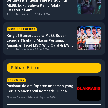
Serunya Mengejar Title Paragon di
MLBB, Bukti Bahwa Kamu Adalah
"Master of All"
Aldonov Danoza - Selasa, 02 Juni 2026
MOBILE LEGENDS
King of Gamers Juara MLBB Super
League Thailand Musim Pertama,
Amankan Tiket MSC Wild Card di EWC
2026
Aldonov Danoza - Selasa, 26 Mei 2026
Pilihan Editor
INDUSTRY
Rasisme dalam Esports: Ancaman yang
Terus Menghantui Kompetisi Global
Aldonov Danoza - Selasa, 04 Agustus 2026