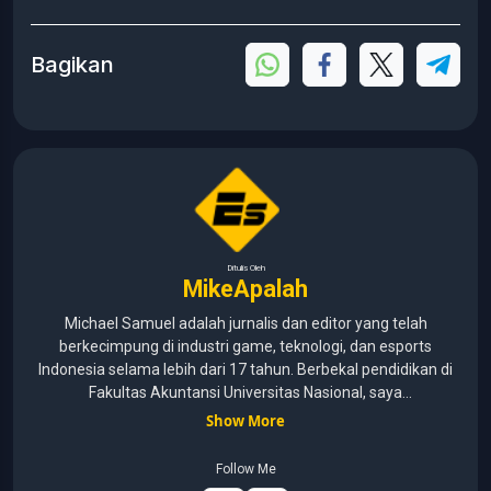
Bagikan
Ditulis Oleh
MikeApalah
Michael Samuel adalah jurnalis dan editor yang telah
berkecimpung di industri game, teknologi, dan esports
Indonesia selama lebih dari 17 tahun. Berbekal pendidikan di
Fakultas Akuntansi Universitas Nasional, saya
menggabungkan kemampuan analisis dengan pengalaman
Show More
panjang di dunia media digital. Sepanjang kariernya, Michael
pernah menangani berbagai peran, mulai dari reporter, editor,
Follow Me
marketing, business development, hingga Editor in Chief.