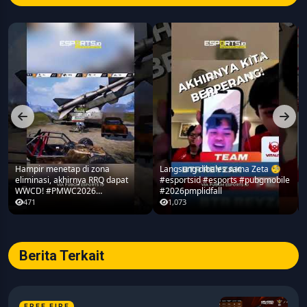
Hampir menetap di zona
Langsung dibales sama Zeta 🧐
eliminasi, akhirnya RRQ dapat
#esportsid #esports #pubgmobile
WWCD! #PMWC2026
#2026pmplidfall
#pubgmobile #teamrrq
471
1,073
Berita Terkait
FREE FIRE