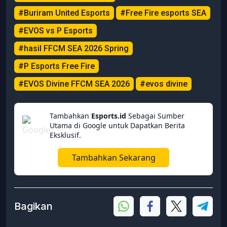
#Buriram United Esports
#Free Fire esports SEA
#EVOS vs P Esports
#hasil FFCM SEA 2026 Spring
#P Esports Free Fire
#EVOS Divine FFCM SEA 2026
#evos divine
Tambahkan
Esports.id
Sebagai Sumber
Utama di Google untuk Dapatkan Berita
Eksklusif.
Tambahkan Sekarang
Bagikan