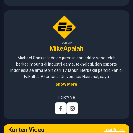
Ditulis Oleh
MikeApalah
Michael Samuel adalah jurnalis dan editor yang telah
berkecimpung di industri game, teknologi, dan esports
Indonesia selama lebih dari 17 tahun. Berbekal pendidikan di
Fakultas Akuntansi Universitas Nasional, saya
menggabungkan kemampuan analisis dengan pengalaman
Show More
panjang di dunia media digital. Sepanjang kariernya, Michael
pernah menangani berbagai peran, mulai dari reporter, editor,
Follow Me
marketing, business development, hingga Editor in Chief.
Fokus utamanya adalah menghadirkan tulisan yang
informatif, mendalam, dan mudah dipahami, khususnya
seputar game, esports, teknologi, serta perkembangan
industri digital.
Konten Video
Lihat Semua