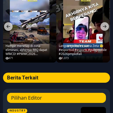
Hampir menetap di zona
Langsung dibales sama Zeta 🧐
eliminasi, akhirnya RRQ dapat
#esportsid #esports #pubgmobile
WWCD! #PMWC2026
#2026pmplidfall
#pubgmobile #teamrrq
471
1,073
Berita Terkait
Pilihan Editor
INDUSTRY