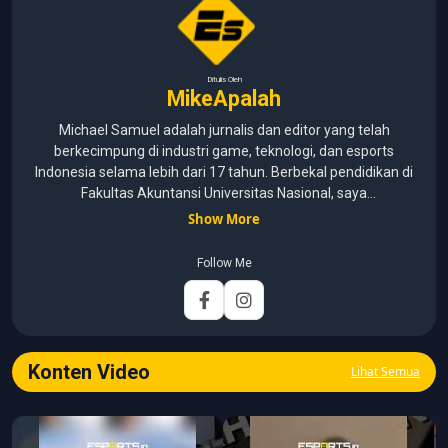
Ditulis Oleh
MikeApalah
Michael Samuel adalah jurnalis dan editor yang telah
berkecimpung di industri game, teknologi, dan esports
Indonesia selama lebih dari 17 tahun. Berbekal pendidikan di
Fakultas Akuntansi Universitas Nasional, saya
menggabungkan kemampuan analisis dengan pengalaman
Show More
panjang di dunia media digital. Sepanjang kariernya, Michael
pernah menangani berbagai peran, mulai dari reporter, editor,
Follow Me
marketing, business development, hingga Editor in Chief.
Fokus utamanya adalah menghadirkan tulisan yang
informatif, mendalam, dan mudah dipahami, khususnya
seputar game, esports, teknologi, serta perkembangan
industri digital.
Konten Video
Lihat Semua