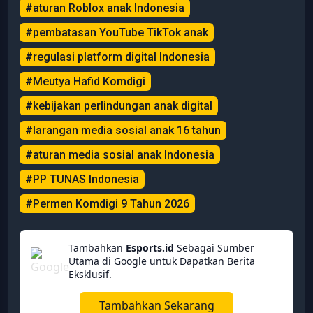
#aturan Roblox anak Indonesia
#pembatasan YouTube TikTok anak
#regulasi platform digital Indonesia
#Meutya Hafid Komdigi
#kebijakan perlindungan anak digital
#larangan media sosial anak 16 tahun
#aturan media sosial anak Indonesia
#PP TUNAS Indonesia
#Permen Komdigi 9 Tahun 2026
Tambahkan
Esports.id
Sebagai Sumber
Utama di Google untuk Dapatkan Berita
Eksklusif.
Tambahkan Sekarang