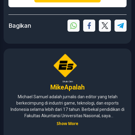
Bagikan
Ditulis Oleh
MikeApalah
Michael Samuel adalah jurnalis dan editor yang telah
berkecimpung di industri game, teknologi, dan esports
Indonesia selama lebih dari 17 tahun. Berbekal pendidikan di
Fakultas Akuntansi Universitas Nasional, saya
menggabungkan kemampuan analisis dengan pengalaman
Show More
panjang di dunia media digital. Sepanjang kariernya, Michael
pernah menangani berbagai peran, mulai dari reporter, editor,