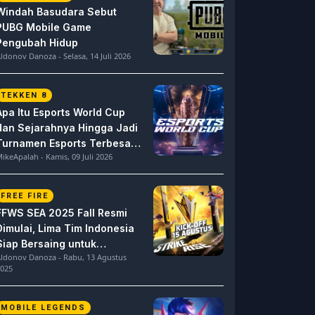
Windah Basudara Sebut
PUBG Mobile Game
Pengubah Hidup
ldonov Danoza - Selasa, 14 Juli 2026
TEKKEN 8
Apa Itu Esports World Cup
dan Sejarahnya Hingga Jadi
Turnamen Esports Terbesar
ikeApalah - Kamis, 09 Juli 2026
di Dunia
FREE FIRE
FFWS SEA 2025 Fall Resmi
Dimulai, Lima Tim Indonesia
Siap Bersaing untuk
ldonov Danoza - Rabu, 13 Agustus
Dominasi
025
MOBILE LEGENDS