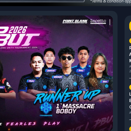
A
2
A