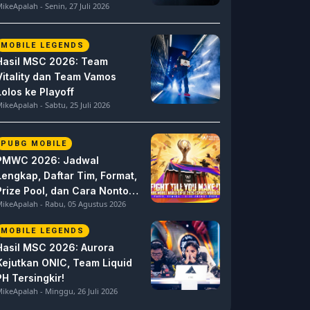
ikeApalah - Senin, 27 Juli 2026
MOBILE LEGENDS
Hasil MSC 2026: Team
Vitality dan Team Vamos
Lolos ke Playoff
ikeApalah - Sabtu, 25 Juli 2026
PUBG MOBILE
PMWC 2026: Jadwal
Lengkap, Daftar Tim, Format,
Prize Pool, dan Cara Nonton
ikeApalah - Rabu, 05 Agustus 2026
PUBG MOBILE World Cup
MOBILE LEGENDS
Hasil MSC 2026: Aurora
Kejutkan ONIC, Team Liquid
PH Tersingkir!
ikeApalah - Minggu, 26 Juli 2026