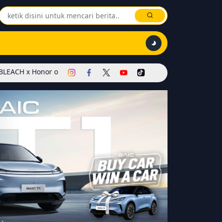
 of Kings Dimulai! Hadirkan Skin Soul Reaper, Mode Khusus, dan Ev