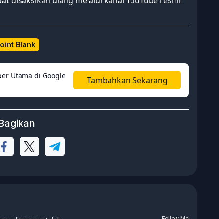
at disaksikan ulang melalui kanal YouTube resmi
oint Blank
er Utama di Google
Tambahkan Sekarang
Bagikan
Follow Me