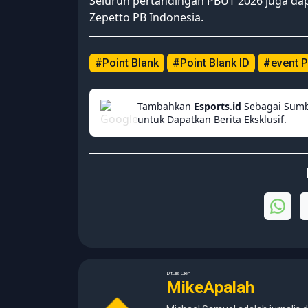
Seluruh pertandingan PBUT 2026 juga dap
Zepetto PB Indonesia.
#Point Blank
#Point Blank ID
#event P
Tambahkan
Esports.id
Sebagai Sumb
untuk Dapatkan Berita Eksklusif.
Ditulis Oleh
MikeApalah