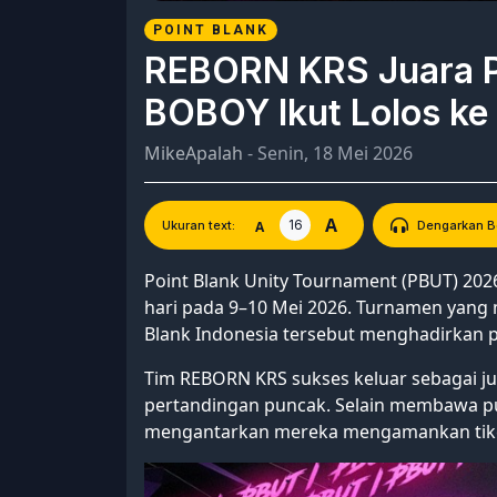
POINT BLANK
REBORN KRS Juara 
BOBOY Ikut Lolos ke
MikeApalah
- Senin, 18 Mei 2026
A
16
A
Ukuran text:
Dengarkan Be
Point Blank
Unity Tournament (PBUT) 2026
hari pada 9–10 Mei 2026. Turnamen yang
Blank Indonesia tersebut menghadirkan p
Tim REBORN KRS sukses keluar sebagai jua
pertandingan puncak. Selain membawa pu
mengantarkan mereka mengamankan tiket 