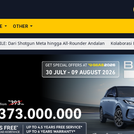
LE
OTHER
gun Meta hingga All-Rounder Andalan
Kolaborasi BLEACH x Honor