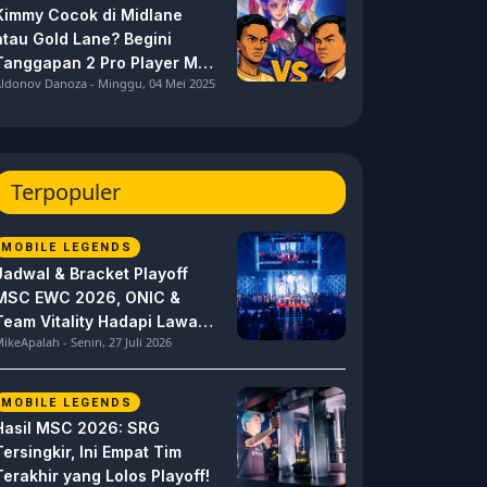
Kimmy Cocok di Midlane
atau Gold Lane? Begini
Tanggapan 2 Pro Player MPL
ldonov Danoza - Minggu, 04 Mei 2025
ID S15 ini
Terpopuler
MOBILE LEGENDS
Jadwal & Bracket Playoff
MSC EWC 2026, ONIC &
Team Vitality Hadapi Lawan
ikeApalah - Senin, 27 Juli 2026
Berat
MOBILE LEGENDS
Hasil MSC 2026: SRG
Tersingkir, Ini Empat Tim
Terakhir yang Lolos Playoff!