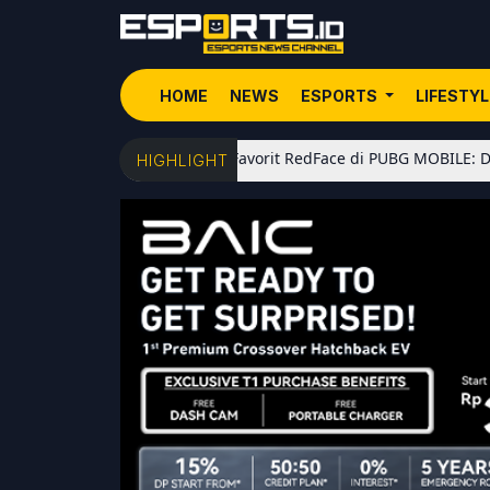
HOME
NEWS
ESPORTS
LIFESTY
5 Senjata Favorit RedFace di PUBG MOBILE: Dari Shotgun 
HIGHLIGHT