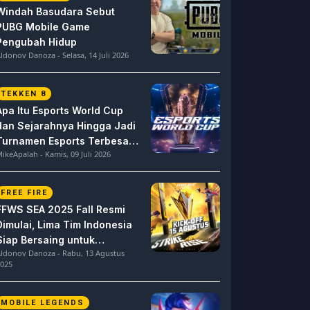
Windah Basudara Sebut
PUBG Mobile Game
Pengubah Hidup
ldonov Danoza - Selasa, 14 Juli 2026
TEKKEN 8
Apa Itu Esports World Cup
dan Sejarahnya Hingga Jadi
Turnamen Esports Terbesar
ikeApalah - Kamis, 09 Juli 2026
di Dunia
FREE FIRE
FFWS SEA 2025 Fall Resmi
Dimulai, Lima Tim Indonesia
Siap Bersaing untuk
ldonov Danoza - Rabu, 13 Agustus
Dominasi
025
MOBILE LEGENDS