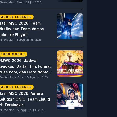
ikeApalah - Senin, 27 Juli 2026
MOBILE LEGENDS
Hasil MSC 2026: Team
Vitality dan Team Vamos
Lolos ke Playoff
ikeApalah - Sabtu, 25 Juli 2026
PUBG MOBILE
PMWC 2026: Jadwal
Lengkap, Daftar Tim, Format,
Prize Pool, dan Cara Nonton
ikeApalah - Rabu, 05 Agustus 2026
PUBG MOBILE World Cup
MOBILE LEGENDS
Hasil MSC 2026: Aurora
Kejutkan ONIC, Team Liquid
PH Tersingkir!
ikeApalah - Minggu, 26 Juli 2026