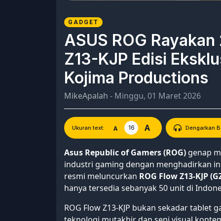
GADGET
ASUS ROG Rayakan 2
Z13-KJP Edisi Eksklu
Kojima Productions
MikeApalah
- Minggu, 01 Maret 2026
A
16
A
Ukuran text:
Dengarkan Be
Asus Republic of Gamers (ROG)
genap me
industri gaming dengan menghadirkan inov
resmi meluncurkan
ROG Flow Z13-KJP (
hanya tersedia sebanyak 50 unit di Indone
ROG Flow Z13-KJP bukan sekadar tablet ga
teknologi mutakhir dan seni visual kont