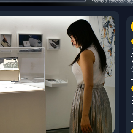
A
2
A