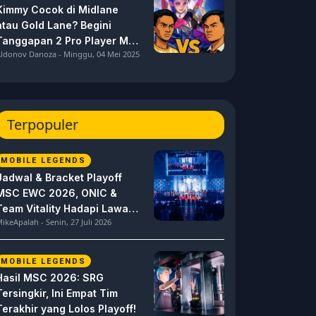
Kimmy Cocok di Midlane
atau Gold Lane? Begini
Tanggapan 2 Pro Player MPL
ldonov Danoza - Minggu, 04 Mei 2025
ID S15 ini
Terpopuler
MOBILE LEGENDS
Jadwal & Bracket Playoff
MSC EWC 2026, ONIC &
Team Vitality Hadapi Lawan
ikeApalah - Senin, 27 Juli 2026
Berat
MOBILE LEGENDS
Hasil MSC 2026: SRG
Tersingkir, Ini Empat Tim
Terakhir yang Lolos Playoff!