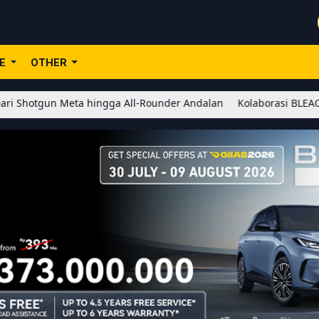
LE
OTHER
Meta hingga All-Rounder Andalan
Kolaborasi BLEACH x Honor of 