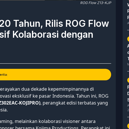
ROG Flow Z13-KJP
0 Tahun, Rilis ROG Flow
A
sif Kolaborasi dengan
M
rita:
rayakan dua dekade kepemimpinannya di
asi eksklusif ke pasar Indonesia. Tahun ini, ROG
GZ302EAC-KOJIPRO)
, perangkat edisi terbatas yang
A
sia.
2
ming, melainkan kolaborasi visioner antara
emporer bersama Kojima Productions. Perangkat ini