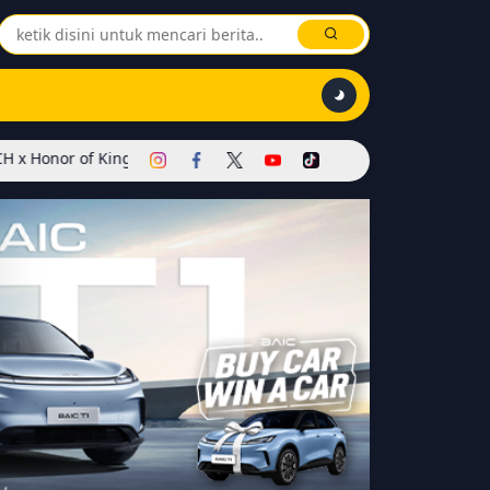
Kings Dimulai! Hadirkan Skin Soul Reaper, Mode Khusus, dan Event 