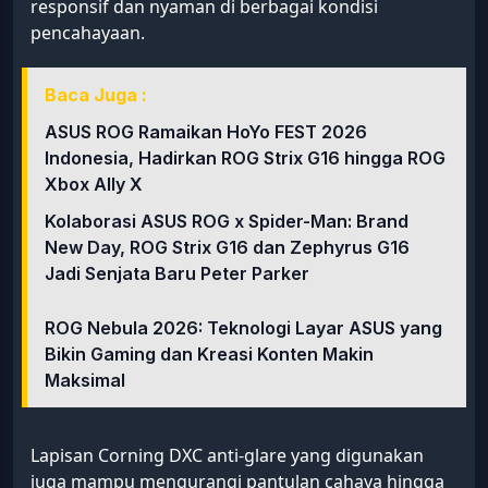
responsif dan nyaman di berbagai kondisi
pencahayaan.
Baca Juga :
ASUS ROG Ramaikan HoYo FEST 2026
Indonesia, Hadirkan ROG Strix G16 hingga ROG
Xbox Ally X
Kolaborasi ASUS ROG x Spider-Man: Brand
New Day, ROG Strix G16 dan Zephyrus G16
Jadi Senjata Baru Peter Parker
ROG Nebula 2026: Teknologi Layar ASUS yang
Bikin Gaming dan Kreasi Konten Makin
Maksimal
Lapisan Corning DXC anti-glare yang digunakan
juga mampu mengurangi pantulan cahaya hingga