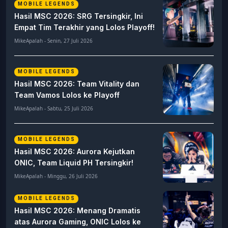
MOBILE LEGENDS
Hasil MSC 2026: SRG Tersingkir, Ini
Empat Tim Terakhir yang Lolos Playoff!
MikeApalah - Senin, 27 Juli 2026
MOBILE LEGENDS
Hasil MSC 2026: Team Vitality dan
Team Vamos Lolos ke Playoff
MikeApalah - Sabtu, 25 Juli 2026
MOBILE LEGENDS
Hasil MSC 2026: Aurora Kejutkan
ONIC, Team Liquid PH Tersingkir!
MikeApalah - Minggu, 26 Juli 2026
MOBILE LEGENDS
Hasil MSC 2026: Menang Dramatis
atas Aurora Gaming, ONIC Lolos ke