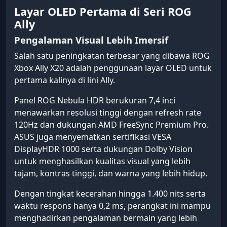
Layar OLED Pertama di Seri ROG
Ally
Pengalaman Visual Lebih Imersif
Salah satu peningkatan terbesar yang dibawa ROG
Xbox Ally X20 adalah penggunaan layar OLED untuk
pertama kalinya di lini Ally.
Panel ROG Nebula HDR berukuran 7,4 inci
menawarkan resolusi tinggi dengan refresh rate
120Hz dan dukungan AMD FreeSync Premium Pro.
ASUS juga menyematkan sertifikasi VESA
DisplayHDR 1000 serta dukungan Dolby Vision
untuk menghasilkan kualitas visual yang lebih
tajam, kontras tinggi, dan warna yang lebih hidup.
Dengan tingkat kecerahan hingga 1.400 nits serta
waktu respons hanya 0,2 ms, perangkat ini mampu
menghadirkan pengalaman bermain yang lebih