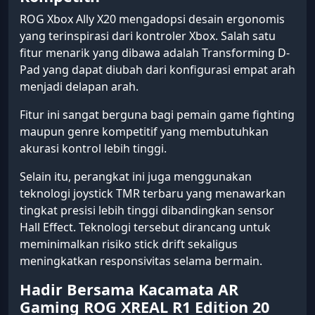
ROG Xbox Ally X20 mengadopsi desain ergonomis
yang terinspirasi dari kontroler Xbox. Salah satu
fitur menarik yang dibawa adalah Transforming D-
Pad yang dapat diubah dari konfigurasi empat arah
menjadi delapan arah.
Fitur ini sangat berguna bagi pemain game fighting
maupun genre kompetitif yang membutuhkan
akurasi kontrol lebih tinggi.
Selain itu, perangkat ini juga menggunakan
teknologi joystick TMR terbaru yang menawarkan
tingkat presisi lebih tinggi dibandingkan sensor
Hall Effect. Teknologi tersebut dirancang untuk
meminimalkan risiko stick drift sekaligus
meningkatkan responsivitas selama bermain.
Hadir Bersama Kacamata AR
Gaming ROG XREAL R1 Edition 20