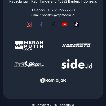
Pagedangan, Kab. Tangerang, 15332 Banten, Indonesia.
Telepon : +62 21-22227290
Email :
redaksi@mpmedia.id
© Copyright 2026 -
esports.id