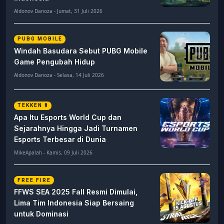
Aldonov Danoza - Jumat, 31 Juli 2026
PUBG MOBILE
Windah Basudara Sebut PUBG Mobile
Game Pengubah Hidup
Aldonov Danoza - Selasa, 14 Juli 2026
TEKKEN 8
Apa Itu Esports World Cup dan
Sejarahnya Hingga Jadi Turnamen
Esports Terbesar di Dunia
MikeApalah - Kamis, 09 Juli 2026
FREE FIRE
FFWS SEA 2025 Fall Resmi Dimulai,
Lima Tim Indonesia Siap Bersaing
untuk Dominasi