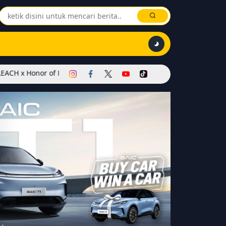
f Kings Dimulai! Hadirkan Skin Soul Reaper, Mode Khusus, dan Even