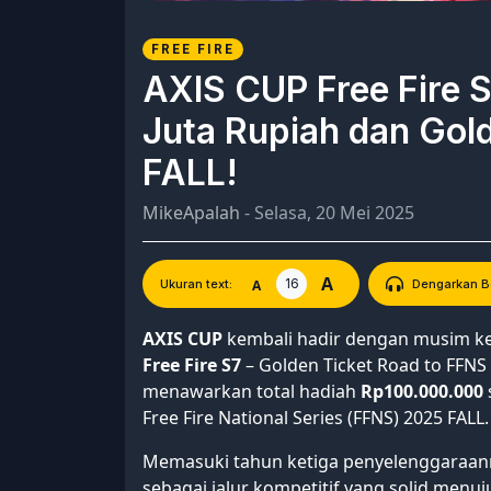
FREE FIRE
AXIS CUP Free Fire S
Juta Rupiah dan Gol
FALL!
MikeApalah
- Selasa, 20 Mei 2025
A
16
A
Ukuran text:
Dengarkan Be
AXIS CUP
kembali hadir dengan musim k
Free Fire S7
– Golden Ticket Road to FFNS
menawarkan total hadiah
Rp100.000.000
Free Fire National Series (FFNS) 2025 FALL.
Memasuki tahun ketiga penyelenggaraan
sebagai jalur kompetitif yang solid menuju