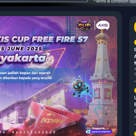
A
2
A