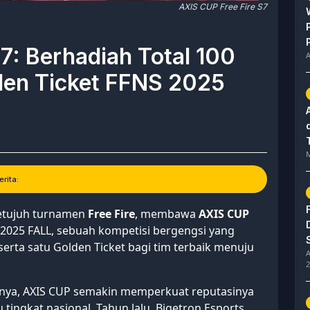
AXIS CUP Free Fire S7
7: Berhadiah Total 100
A
den Ticket FFNS 2025
M
rita:
etujuh turnamen
Free Fire
, membawa
AXIS CUP
 2025 FALL, sebuah kompetisi bergengsi yang
serta satu Golden Ticket bagi tim terbaik menuju
A
2
nya, AXIS CUP semakin memperkuat reputasinya
 tingkat nasional. Tahun lalu, Bigetron Esports