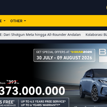
LE
OTHER
n Meta hingga All-Rounder Andalan
Kolaborasi BLEACH x Honor o