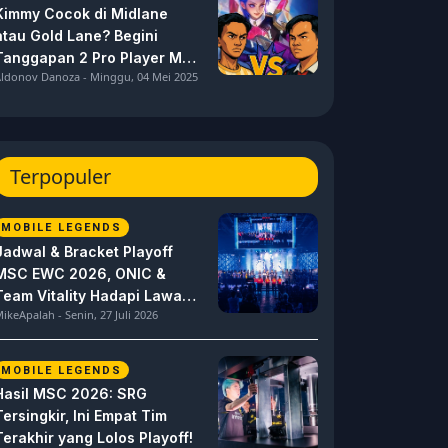
Kimmy Cocok di Midlane
atau Gold Lane? Begini
Tanggapan 2 Pro Player MPL
ldonov Danoza - Minggu, 04 Mei 2025
ID S15 ini
Terpopuler
MOBILE LEGENDS
Jadwal & Bracket Playoff
MSC EWC 2026, ONIC &
Team Vitality Hadapi Lawan
ikeApalah - Senin, 27 Juli 2026
Berat
MOBILE LEGENDS
Hasil MSC 2026: SRG
Tersingkir, Ini Empat Tim
Terakhir yang Lolos Playoff!