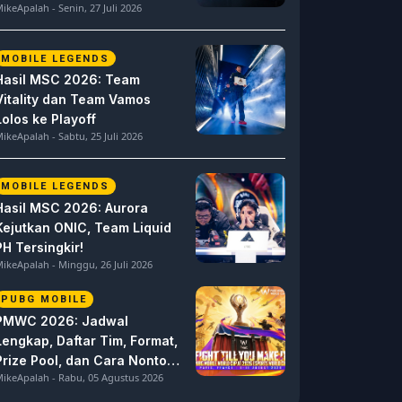
ikeApalah - Senin, 27 Juli 2026
MOBILE LEGENDS
Hasil MSC 2026: Team
Vitality dan Team Vamos
Lolos ke Playoff
ikeApalah - Sabtu, 25 Juli 2026
MOBILE LEGENDS
Hasil MSC 2026: Aurora
Kejutkan ONIC, Team Liquid
PH Tersingkir!
ikeApalah - Minggu, 26 Juli 2026
PUBG MOBILE
PMWC 2026: Jadwal
Lengkap, Daftar Tim, Format,
Prize Pool, dan Cara Nonton
ikeApalah - Rabu, 05 Agustus 2026
PUBG MOBILE World Cup