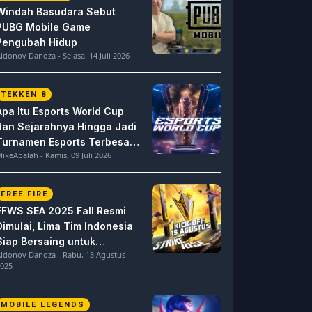
Windah Basudara Sebut
PUBG Mobile Game
Pengubah Hidup
ldonov Danoza - Selasa, 14 Juli 2026
TEKKEN 8
Apa Itu Esports World Cup
dan Sejarahnya Hingga Jadi
Turnamen Esports Terbesar
ikeApalah - Kamis, 09 Juli 2026
di Dunia
FREE FIRE
FFWS SEA 2025 Fall Resmi
Dimulai, Lima Tim Indonesia
Siap Bersaing untuk
ldonov Danoza - Rabu, 13 Agustus
Dominasi
025
MOBILE LEGENDS