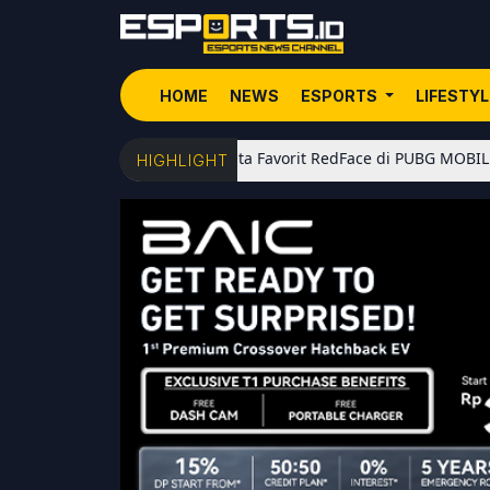
HOME
NEWS
ESPORTS
LIFESTY
5 Senjata Favorit RedFace di PUBG MOBILE: Dari Shotgu
HIGHLIGHT