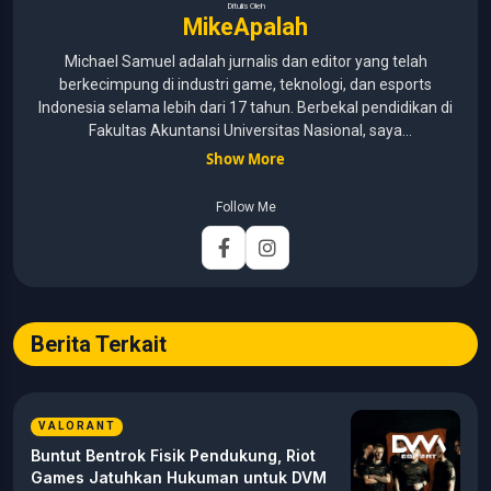
Ditulis Oleh
MikeApalah
Michael Samuel adalah jurnalis dan editor yang telah
berkecimpung di industri game, teknologi, dan esports
Indonesia selama lebih dari 17 tahun. Berbekal pendidikan di
Fakultas Akuntansi Universitas Nasional, saya
menggabungkan kemampuan analisis dengan pengalaman
Show More
panjang di dunia media digital. Sepanjang kariernya, Michael
pernah menangani berbagai peran, mulai dari reporter, editor,
Follow Me
marketing, business development, hingga Editor in Chief.
Fokus utamanya adalah menghadirkan tulisan yang
informatif, mendalam, dan mudah dipahami, khususnya
seputar game, esports, teknologi, serta perkembangan
industri digital.
Berita Terkait
VALORANT
Buntut Bentrok Fisik Pendukung, Riot
Games Jatuhkan Hukuman untuk DVM