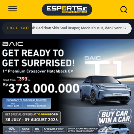
gs Dimulai! Hadirkan Skin Soul Reaper, Mode Khusus, dan Event Eksklusif!
Cri
HIGHLIGHT