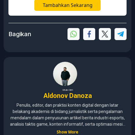
Tambahkan Sekarang
Bagikan
Ditulis Oleh
Aldonov Danoza
Penulis, editor, dan praktisi konten digital dengan latar
belakang akademis di bidang jurnalistik serta pengalaman
mendalam dalam penyusunan artikel berita industri esports,
analisis taktis game, konten informatif, serta optimasi mesin
pencari (SEO) untuk audiens media digital. Lulusan Universitas
Show More