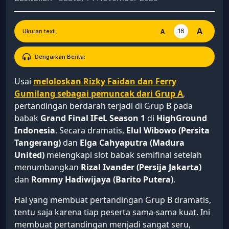
A
16
A
Ukuran text:
Dengarkan Berita:
Usai
meloloskan Rizky Faidan dan Ferry
Gumilang sebagai pemuncak dari Grup A
,
pertandingan berdarah terjadi di Grup B pada
babak
Grand Final IFeL Season 1
di
HighGround
Indonesia
. Secara dramatis,
Elul Wibowo (Persita
Tangerang)
dan
Elga Cahyaputra (Madura
United)
melengkapi slot babak semifinal setelah
menumbangkan
Rizal Ivander (Persija Jakarta)
dan
Rommy Hadiwijaya (Barito Putera)
.
Hal yang membuat pertandingan Grup B dramatis,
tentu saja karena tiap peserta sama-sama kuat. Ini
membuat pertandingan menjadi sangat seru,