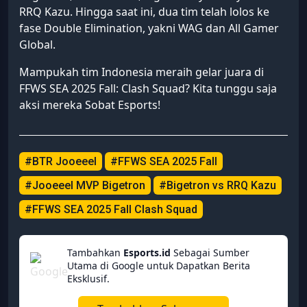
RRQ Kazu. Hingga saat ini, dua tim telah lolos ke
fase Double Elimination, yakni WAG dan All Gamer
Global.
Mampukah tim Indonesia meraih gelar juara di
FFWS SEA 2025 Fall: Clash Squad? Kita tunggu saja
aksi mereka Sobat Esports!
#BTR Jooeeel
#FFWS SEA 2025 Fall
#Jooeeel MVP Bigetron
#Bigetron vs RRQ Kazu
#FFWS SEA 2025 Fall Clash Squad
Tambahkan
Esports.id
Sebagai Sumber
Utama di Google untuk Dapatkan Berita
Eksklusif.