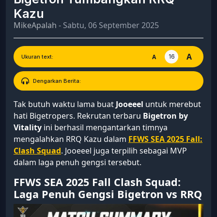
Kazu
MikeApalah
- Sabtu, 06 September 2025
A
16
A
Ukuran text:
Dengarkan Berita:
Tak butuh waktu lama buat
Jooeeel
untuk merebut
hati Bigetropers. Rekrutan terbaru
Bigetron by
Vitality
ini berhasil mengantarkan timnya
mengalahkan RRQ Kazu dalam
FFWS SEA 2025 Fall:
Clash Squad
. Jooeeel juga terpilih sebagai MVP
dalam laga penuh gengsi tersebut.
FFWS SEA 2025 Fall Clash Squad:
Laga Penuh Gengsi Bigetron vs RRQ