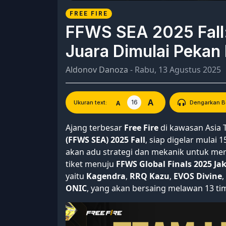
FREE FIRE
FFWS SEA 2025 Fall:
Juara Dimulai Pekan 
Aldonov Danoza
- Rabu, 13 Agustus 2025
A
16
A
Ukuran text:
Dengarkan Be
Ajang terbesar
Free Fire
di kawasan Asia 
(FFWS SEA) 2025 Fall
, siap digelar mulai
akan adu strategi dan mekanik untuk mere
tiket menuju
FFWS Global Finals 2025 Ja
yaitu
Kagendra
,
RRQ Kazu
,
EVOS Divine
,
ONIC
, yang akan bersaing melawan 13 tim