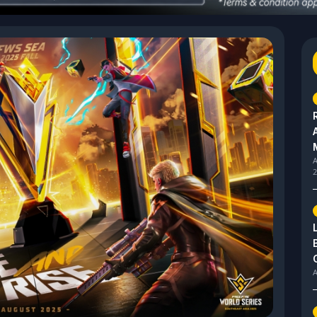
A
2
A