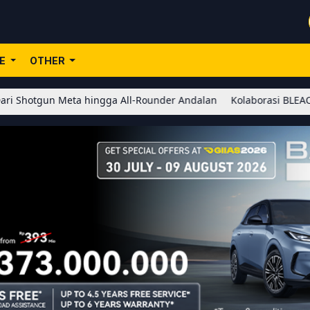
LE
OTHER
Meta hingga All-Rounder Andalan
Kolaborasi BLEACH x Honor of K