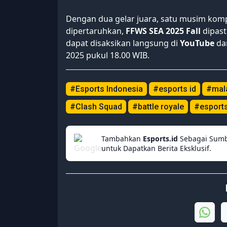
Dengan dua gelar juara, satu musim kompe
dipertaruhkan,
FFWS SEA 2025 Fall
dipast
dapat disaksikan langsung di
YouTube
da
2025 pukul 18.00 WIB.
#Esports Indonesia
#esports id
#mal
#Clash Squad
#battle royale
#esport
Tambahkan
Esports.id
Sebagai Sumb
untuk Dapatkan Berita Eksklusif.