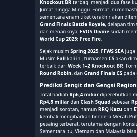
Knockout BR
terbagi menjadi dua fase ku
Jumat hingga Minggu. Format ini memasti
sementara enam tiket terakhir akan dite
Grand Finals Battle Royale
, delapan ti
dan menariknya,
EVOS Divine
sudah mema
World Cup 2025: Free Fire
.
Sejak musim
Spring 2025
,
FFWS SEA
juga
Musim
Fall
kali ini, turnamen
CS
akan dimu
terbaik dari
Week 1–2 Knockout BR
. Form
Round Robin
, dan
Grand Finals CS
pada 
Prediksi Sengit dan Gengsi Region
Total hadiah
Rp6,4 miliar
diperebutkan m
Rp4,8 miliar
dan
Clash Squad
sebesar
Rp
menjadi sorotan, namun
RRQ Kazu
dan
E
kembali mengibarkan bendera Merah Putih
pesaing terberat, terutama dengan konsis
Sementara itu, Vietnam dan Malaysia bis