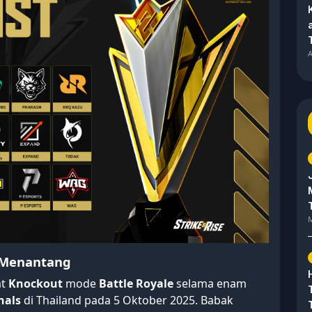
A
M
 Menantang
at
Knockout
mode
Battle Royale
selama enam
nals
di Thailand pada 5 Oktober 2025. Babak