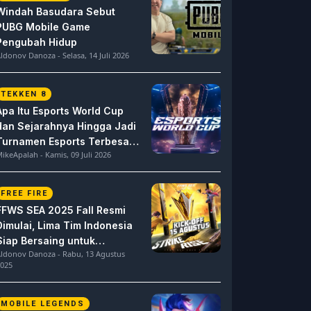
Windah Basudara Sebut
PUBG Mobile Game
Pengubah Hidup
ldonov Danoza - Selasa, 14 Juli 2026
TEKKEN 8
Apa Itu Esports World Cup
dan Sejarahnya Hingga Jadi
Turnamen Esports Terbesar
ikeApalah - Kamis, 09 Juli 2026
di Dunia
FREE FIRE
FFWS SEA 2025 Fall Resmi
Dimulai, Lima Tim Indonesia
Siap Bersaing untuk
ldonov Danoza - Rabu, 13 Agustus
Dominasi
025
MOBILE LEGENDS