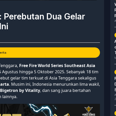
 Perebutan Dua Gelar
A
Ini
rita:
M
Tenggara,
Free Fire World Series Southeast Asia
 15 Agustus hingga 5 Oktober 2025. Sebanyak 18 tim
but gelar tim terkuat di Asia Tenggara sekaligus
karta
. Musim ini, Indonesia menurunkan lima wakil,
Bigetron by Vitality
, dan sang juara bertahan
A
 lainnya.
2