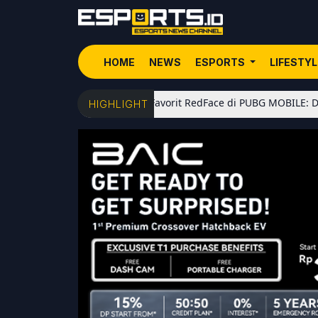
HOME
NEWS
ESPORTS
LIFESTY
5 Senjata Favorit RedFace di PUBG MOBILE: Dari Shotgun 
HIGHLIGHT