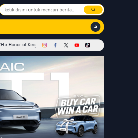
ings Dimulai! Hadirkan Skin Soul Reaper, Mode Khusus, dan Event 