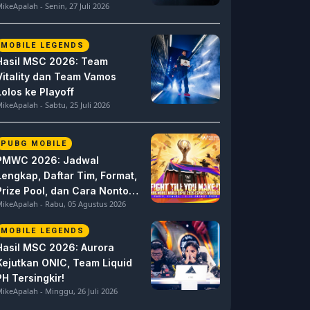
ikeApalah - Senin, 27 Juli 2026
MOBILE LEGENDS
Hasil MSC 2026: Team
Vitality dan Team Vamos
Lolos ke Playoff
ikeApalah - Sabtu, 25 Juli 2026
PUBG MOBILE
PMWC 2026: Jadwal
Lengkap, Daftar Tim, Format,
Prize Pool, dan Cara Nonton
ikeApalah - Rabu, 05 Agustus 2026
PUBG MOBILE World Cup
MOBILE LEGENDS
Hasil MSC 2026: Aurora
Kejutkan ONIC, Team Liquid
PH Tersingkir!
ikeApalah - Minggu, 26 Juli 2026