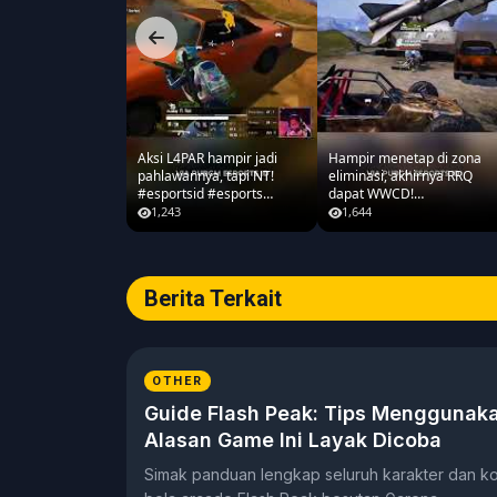
komunitas gamers di Indonesia.
Aksi L4PAR hampir jadi
Hampir menetap di zona
pahlawannya, tapi NT!
eliminasi, akhirnya RRQ
#esportsid #esports
dapat WWCD!
#pmwc2026 #pubgmobile
#PMWC2026 #pubgmobile
1,243
1,644
#teamrrq
#teamrrq
Berita Terkait
OTHER
Guide Flash Peak: Tips Menggunak
Alasan Game Ini Layak Dicoba
Simak panduan lengkap seluruh karakter dan ko