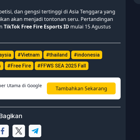
tisi, dan gengsi tertinggi di Asia Tenggara yang
ikan akan menjadi tontonan seru. Pertandingan
n
TikTok Free Fire Esports ID
mulai 15 Agustus
aysia
#Vietnam
#thailand
#indonesia
s
#Free Fire
#FFWS SEA 2025 Fall
er Utama di Google
Tambahkan Sekarang
Bagikan