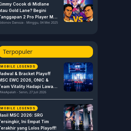
Kimmy Cocok di Midlane
atau Gold Lane? Begini
Tanggapan 2 Pro Player MPL
ldonov Danoza - Minggu, 04 Mei 2025
ID S15 ini
Terpopuler
MOBILE LEGENDS
Jadwal & Bracket Playoff
MSC EWC 2026, ONIC &
Team Vitality Hadapi Lawan
ikeApalah - Senin, 27 Juli 2026
Berat
MOBILE LEGENDS
Hasil MSC 2026: SRG
Tersingkir, Ini Empat Tim
Terakhir yang Lolos Playoff!