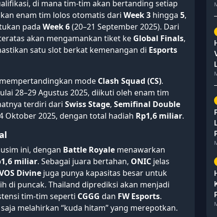
alifikasi, di mana tim-tim akan bertanding setiap
M
kan enam tim lolos otomatis dari
Week 3
hingga
5
,
ntukan pada
Week 6
(20–21 September 2025). Dari
m teratas akan mengamankan tiket ke
Global Finals
,
stikan satu slot berkat kemenangan di
Esports
M
 mempertandingkan mode
Clash Squad (CS)
.
lai 28–29 Agustus 2025, diikuti oleh enam tim
atnya terdiri dari
Swiss Stage
,
Semifinal Double
4 Oktober 2025, dengan total hadiah
Rp1,6 miliar
.
al
M
usim ini, dengan
Battle Royale
menawarkan
1,6 miliar
. Sebagai juara bertahan,
ONIC
jelas
VOS Divine
juga punya kapasitas besar untuk
 di puncak. Thailand diprediksi akan menjadi
tensi tim-tim seperti
CGGG
dan
FW Esports
.
M
a saja melahirkan “kuda hitam” yang merepotkan.