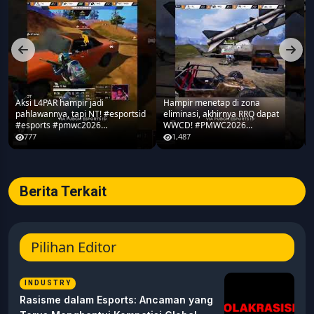
Aksi L4PAR hampir jadi
Hampir menetap di zona
pahlawannya, tapi NT! #esportsid
eliminasi, akhirnya RRQ dapat
#esports #pmwc2026
WWCD! #PMWC2026
#pubgmobile #teamrrq
#pubgmobile #teamrrq
777
1,487
Berita Terkait
Pilihan Editor
INDUSTRY
Rasisme dalam Esports: Ancaman yang