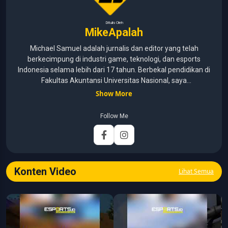
Ditulis Oleh
MikeApalah
Michael Samuel adalah jurnalis dan editor yang telah
berkecimpung di industri game, teknologi, dan esports
Indonesia selama lebih dari 17 tahun. Berbekal pendidikan di
Fakultas Akuntansi Universitas Nasional, saya
menggabungkan kemampuan analisis dengan pengalaman
Show More
panjang di dunia media digital. Sepanjang kariernya, Michael
pernah menangani berbagai peran, mulai dari reporter, editor,
Follow Me
marketing, business development, hingga Editor in Chief.
Fokus utamanya adalah menghadirkan tulisan yang
informatif, mendalam, dan mudah dipahami, khususnya
seputar game, esports, teknologi, serta perkembangan
industri digital.
Konten Video
Lihat Semua