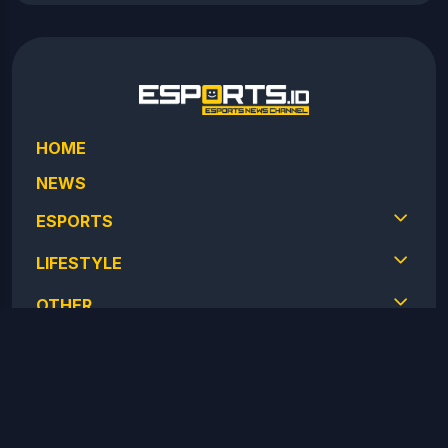
HOME
NEWS
ESPORTS
LIFESTYLE
OTHER
Paramount Hill Golf Blok GGT No 112 Paramount Serpong,
Pagedangan, Kab. Tangerang, 15332 Banten, Indonesia.
Telepon : +62 21-22227290
Email :
redaksi@mpmedia.id