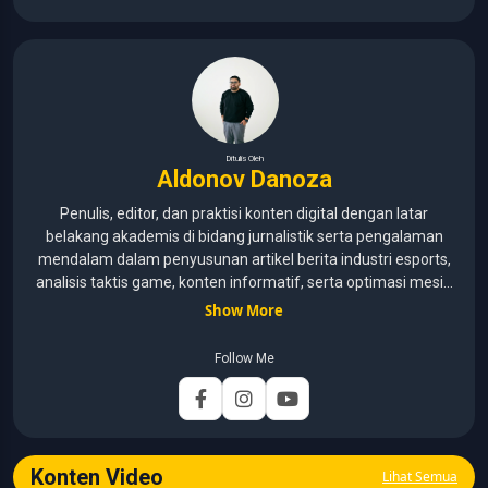
Ditulis Oleh
Aldonov Danoza
Penulis, editor, dan praktisi konten digital dengan latar
belakang akademis di bidang jurnalistik serta pengalaman
mendalam dalam penyusunan artikel berita industri esports,
analisis taktis game, konten informatif, serta optimasi mesin
pencari (SEO) untuk audiens media digital. Lulusan Universitas
Show More
Pelita Harapan (2015–2020) dengan pemahaman mendalam
mengenai kaidah jurnalistik, etika media, verifikasi informasi,
Follow Me
dan teknik penulisan profesional. Berfokus pada
pengembangan konten yang mengutamakan akurasi,
relevansi, dan analisis mendalam. Memastikan artikel
dikembangkan melalui riset data turnamen, analisis strategi
gameplay, serta verifikasi informasi guna menyajikan liputan
Konten Video
Lihat Semua
esports yang tajam dan berbobot bagi pembaca. Berbagai