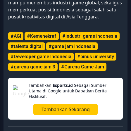
mampu menembus industri game global, sekaligus
memperkuat posisi Indonesia sebagai salah satu
pusat kreativitas digital di Asia Tenggara.
#AGI
#Kemenekraf
#industri game indonesia
#talenta digital
#game jam indonesia
#Developer game Indonesia
#binus university
#garena game jam 3
#Garena Game Jam
Tambahkan
Esports.id
Sebagai Sumber
Utama di Google untuk Dapatkan Berita
Eksklusif.
Tambahkan Sekarang