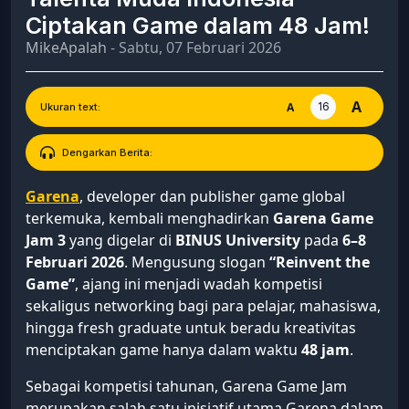
Ciptakan Game dalam 48 Jam!
MikeApalah
- Sabtu, 07 Februari 2026
A
16
A
Ukuran text:
Dengarkan Berita:
Garena
, developer dan publisher game global
terkemuka, kembali menghadirkan
Garena Game
Jam 3
yang digelar di
BINUS University
pada
6–8
Februari 2026
. Mengusung slogan
“Reinvent the
Game”
, ajang ini menjadi wadah kompetisi
sekaligus networking bagi para pelajar, mahasiswa,
hingga fresh graduate untuk beradu kreativitas
menciptakan game hanya dalam waktu
48 jam
.
Sebagai kompetisi tahunan, Garena Game Jam
merupakan salah satu inisiatif utama Garena dalam