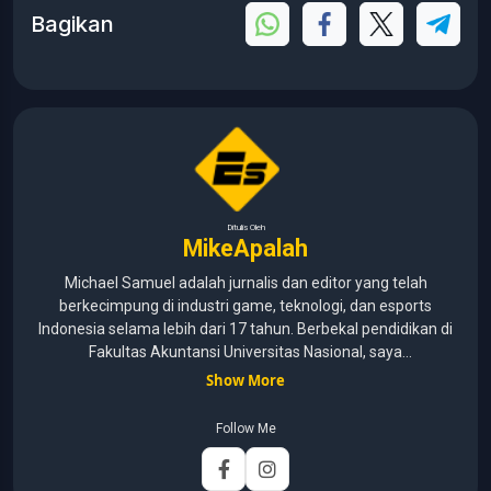
Bagikan
Ditulis Oleh
MikeApalah
Michael Samuel adalah jurnalis dan editor yang telah
berkecimpung di industri game, teknologi, dan esports
Indonesia selama lebih dari 17 tahun. Berbekal pendidikan di
Fakultas Akuntansi Universitas Nasional, saya
menggabungkan kemampuan analisis dengan pengalaman
Show More
panjang di dunia media digital. Sepanjang kariernya, Michael
pernah menangani berbagai peran, mulai dari reporter, editor,
Follow Me
marketing, business development, hingga Editor in Chief.
Fokus utamanya adalah menghadirkan tulisan yang
informatif, mendalam, dan mudah dipahami, khususnya