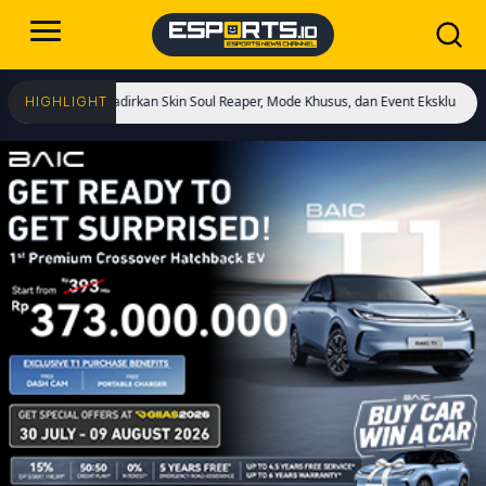
ai! Hadirkan Skin Soul Reaper, Mode Khusus, dan Event Eksklusif!
Cristiano R
HIGHLIGHT