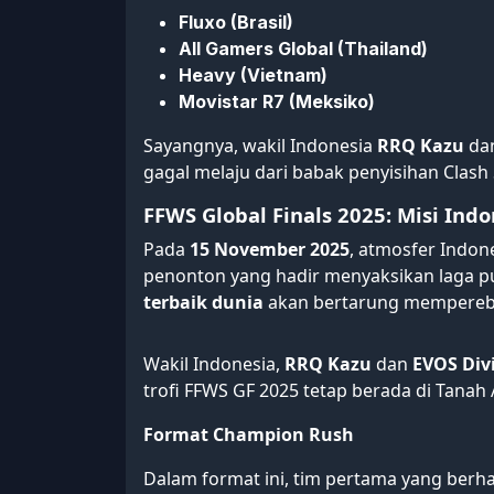
Fluxo (Brasil)
All Gamers Global (Thailand)
Heavy (Vietnam)
Movistar R7 (Meksiko)
Sayangnya, wakil Indonesia
RRQ Kazu
da
gagal melaju dari babak penyisihan Clash
FFWS Global Finals 2025: Misi Indo
Pada
15 November 2025
, atmosfer Indon
penonton yang hadir menyaksikan laga 
terbaik dunia
akan bertarung memperebutk
Wakil Indonesia,
RRQ Kazu
dan
EVOS Div
trofi FFWS GF 2025 tetap berada di Tanah A
Format Champion Rush
Dalam format ini, tim pertama yang berh