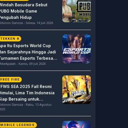
Windah Basudara Sebut
PUBG Mobile Game
Pengubah Hidup
ldonov Danoza - Selasa, 14 Juli 2026
TEKKEN 8
Apa Itu Esports World Cup
dan Sejarahnya Hingga Jadi
Turnamen Esports Terbesar
ikeApalah - Kamis, 09 Juli 2026
di Dunia
FREE FIRE
FFWS SEA 2025 Fall Resmi
Dimulai, Lima Tim Indonesia
Siap Bersaing untuk
ldonov Danoza - Rabu, 13 Agustus
Dominasi
025
MOBILE LEGENDS