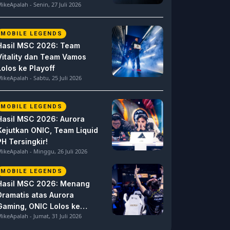
ikeApalah - Senin, 27 Juli 2026
MOBILE LEGENDS
Hasil MSC 2026: Team
Vitality dan Team Vamos
Lolos ke Playoff
ikeApalah - Sabtu, 25 Juli 2026
MOBILE LEGENDS
Hasil MSC 2026: Aurora
Kejutkan ONIC, Team Liquid
PH Tersingkir!
ikeApalah - Minggu, 26 Juli 2026
MOBILE LEGENDS
Hasil MSC 2026: Menang
Dramatis atas Aurora
Gaming, ONIC Lolos ke
ikeApalah - Jumat, 31 Juli 2026
Semifinal!