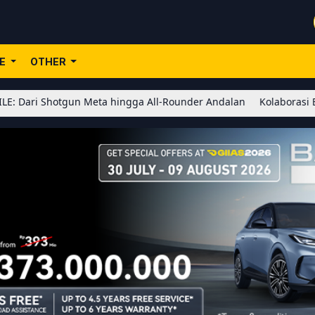
LE
OTHER
gun Meta hingga All-Rounder Andalan
Kolaborasi BLEACH x Honor 