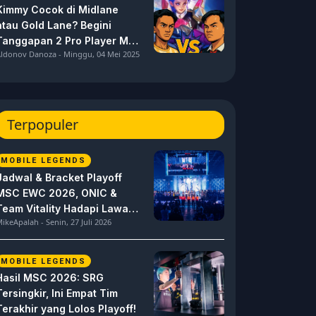
Kimmy Cocok di Midlane
atau Gold Lane? Begini
Tanggapan 2 Pro Player MPL
ldonov Danoza - Minggu, 04 Mei 2025
ID S15 ini
Terpopuler
MOBILE LEGENDS
Jadwal & Bracket Playoff
MSC EWC 2026, ONIC &
Team Vitality Hadapi Lawan
ikeApalah - Senin, 27 Juli 2026
Berat
MOBILE LEGENDS
Hasil MSC 2026: SRG
Tersingkir, Ini Empat Tim
Terakhir yang Lolos Playoff!