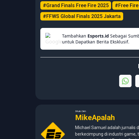
#Grand Finals Free Fire 2025
#Free Fire
#FFWS Global Finals 2025 Jakarta
Tambahkan
Esports.id
Sebagai Sumb
untuk Dapatkan Berita Eksklusif.
Ditulis Oleh
MikeApalah
Michael Samuel adalah jurnalis d
berkecimpung di industri game, t