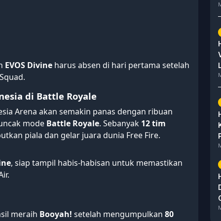
M
n
EVOS Divine
harus absen di hari pertama setelah
M
 Squad.
nesia di Battle Royale
esia Arena akan semakin panas dengan ribuan
puncak mode
Battle Royale
. Sebanyak
12 tim
an piala dan gelar juara dunia Free Fire.
M
ine
, siap tampil habis-habisan untuk memastikan
ir.
M
asil meraih
Booyah!
setelah mengumpulkan
80