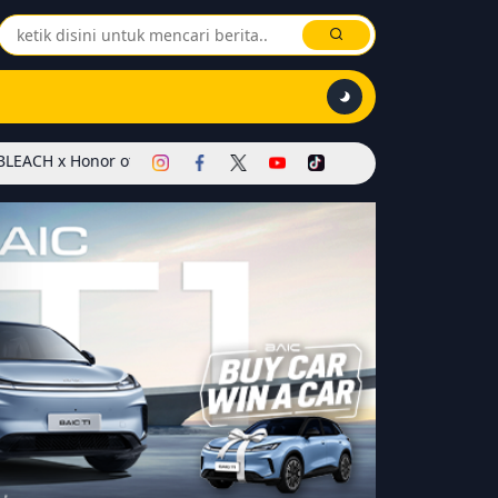
of Kings Dimulai! Hadirkan Skin Soul Reaper, Mode Khusus, dan Ev