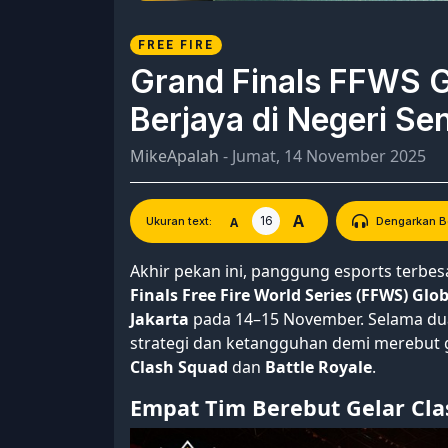
FREE FIRE
Grand Finals FFWS G
Berjaya di Negeri Sen
MikeApalah
- Jumat, 14 November 2025
A
16
A
Ukuran text:
Dengarkan Be
Akhir pekan ini, panggung esports terbe
Finals Free Fire World Series (FFWS) Glob
Jakarta
pada 14–15 November. Selama dua
strategi dan ketangguhan demi merebut ge
Clash Squad
dan
Battle Royale
.
Empat Tim Berebut Gelar Cla