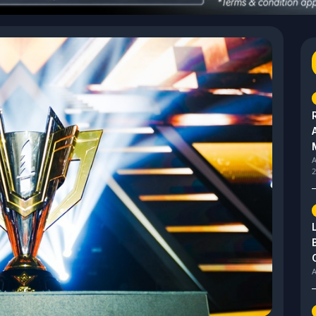
A
2
A