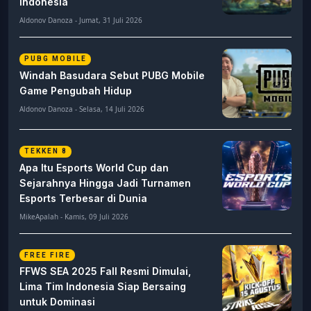
Rasisme dalam Esports: Ancaman yang
Terus Menghantui Kompetisi Global
Aldonov Danoza - Selasa, 04 Agustus 2026
LEAGUE OF LEGENDS
League of Legends Classic
Bangkitkan Kenangan Era Garena
Indonesia
Aldonov Danoza - Jumat, 31 Juli 2026
PUBG MOBILE
Windah Basudara Sebut PUBG Mobile
Game Pengubah Hidup
Aldonov Danoza - Selasa, 14 Juli 2026
TEKKEN 8
Apa Itu Esports World Cup dan