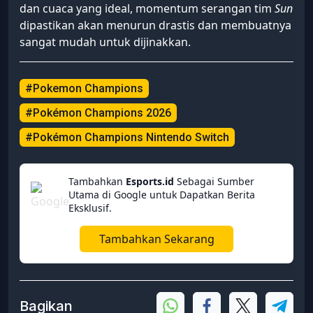
Cara Counter Basculegion + Pelipper di
Pokémon Champions, Anti Rain Meta!
Gunakan kombinasi taktik
Fake Out
,
Taunt
, atau
metode
double target
untuk membungkam
pergerakan unit penyokong tersebut sejak awal
laga dimulai. Tanpa adanya sokongan kecepatan
dan cuaca yang ideal, momentum serangan tim
Sun
dipastikan akan menurun drastis dan membuatnya
sangat mudah untuk dijinakkan.
#Pokemon Champions
#Pokémon Champions 2026
#Pokémon Champions Nintendo Switch