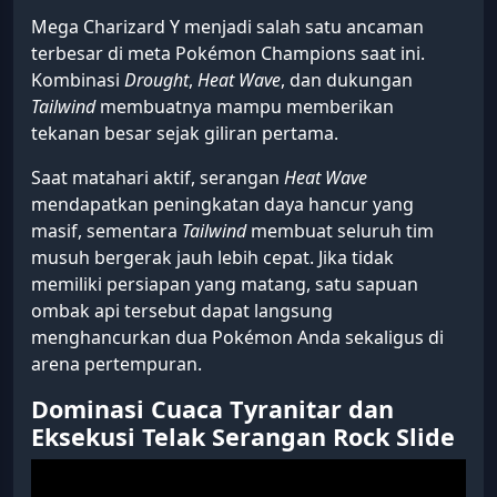
Cara Counter Mega Charizard
Y
Aldonov Danoza
- Kamis, 25 Juni 2026
A
16
A
Ukuran text:
Dengarkan Berita:
Mega Charizard Y menjadi salah satu ancaman
terbesar di meta Pokémon Champions saat ini.
Kombinasi
Drought
,
Heat Wave
, dan dukungan
Tailwind
membuatnya mampu memberikan
tekanan besar sejak giliran pertama.
Saat matahari aktif, serangan
Heat Wave
mendapatkan peningkatan daya hancur yang
masif, sementara
Tailwind
membuat seluruh tim
musuh bergerak jauh lebih cepat. Jika tidak