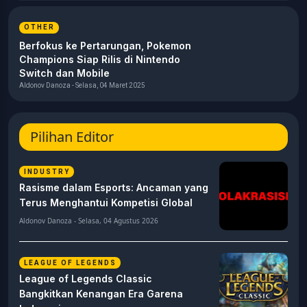
Pragmata hingga Pokémon Champions
Aldonov Danoza - Jumat, 03 April 2026
OTHER
Pokémon Champions Jadi Titik Balik
Besar Dunia Kompetitif Pokémon
Aldonov Danoza - Jumat, 26 Desember 2025
OTHER
Berfokus ke Pertarungan, Pokemon
Champions Siap Rilis di Nintendo
Switch dan Mobile
Aldonov Danoza - Selasa, 04 Maret 2025
Pilihan Editor
INDUSTRY