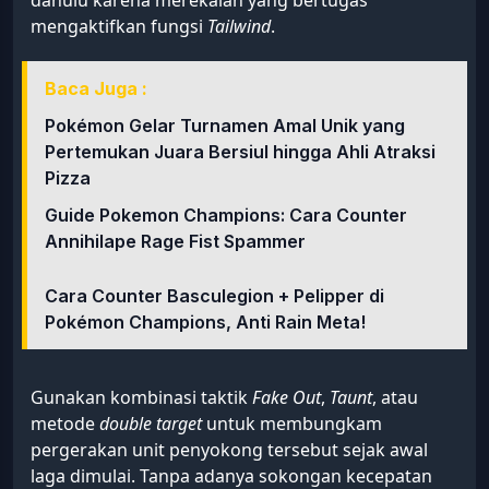
Isolasi Karakter Penyokong untuk
Menjatuhkan Momentum Lawan
Dalam banyak skenario pertandingan, fokus utama
Anda sebenarnya bukan langsung tertuju pada
Mega Charizard Y, melainkan unit penyokong di
sebelahnya. Karakter lincah seperti Whimsicott
atau Aerodactyl musuh wajib diisolasi terlebih
dahulu karena merekalah yang bertugas
mengaktifkan fungsi
Tailwind
.
Baca Juga :
Pokémon Gelar Turnamen Amal Unik yang
Pertemukan Juara Bersiul hingga Ahli Atraksi
Pizza
Guide Pokemon Champions: Cara Counter
Annihilape Rage Fist Spammer