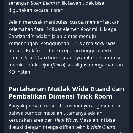
Langkah paling konsisten untuk meredam
keganasan sang naga api adalah dengan
membawa Tyranitar ke dalam arena. Kemampuan
Sand Stream
miliknya secara otomatis akan
menggantikan cuaca
Sunny Day
menjadi
Sandstorm
,
sehingga bonus kerusakan
Heat Wave
lenyap dan
serangan
Solar Beam
milik lawan tidak bisa
digunakan secara instan.
Selain merusak manipulasi cuaca, memanfaatkan
kelemahan fatal 4x lipat elemen
Rock
milik Mega
Charizard Y adalah jalan pintas menuju
kemenangan. Penggunaan jurus area
Rock Slide
melalui Pokémon berkecepatan tinggi seperti
Choice Scarf Garchomp atau Tyranitar berpotensi
memicu efek kejut (
flinch
) sekaligus mengamankan
KO instan.