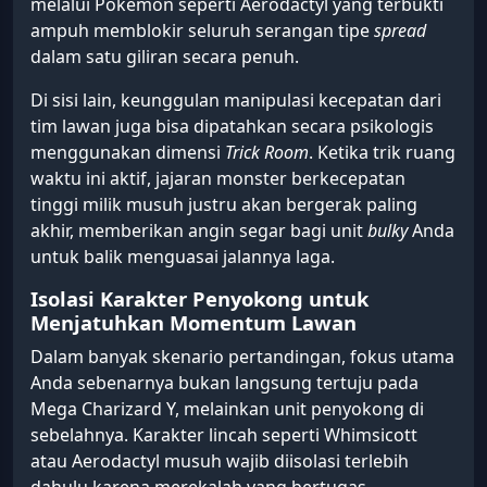
Pertahanan Mutlak Wide Guard dan
Pembalikan Dimensi Trick Room
Banyak pemain terlalu fokus menyerang dan lupa
bahwa sumber masalah utamanya adalah
kerusakan area dari
Heat Wave
. Masalah ini bisa
diatasi dengan mengaktifkan teknik
Wide Guard
melalui Pokémon seperti Aerodactyl yang terbukti
ampuh memblokir seluruh serangan tipe
spread
dalam satu giliran secara penuh.
Di sisi lain, keunggulan manipulasi kecepatan dari
tim lawan juga bisa dipatahkan secara psikologis
menggunakan dimensi
Trick Room
. Ketika trik ruang
waktu ini aktif, jajaran monster berkecepatan
tinggi milik musuh justru akan bergerak paling
akhir, memberikan angin segar bagi unit
bulky
Anda
untuk balik menguasai jalannya laga.