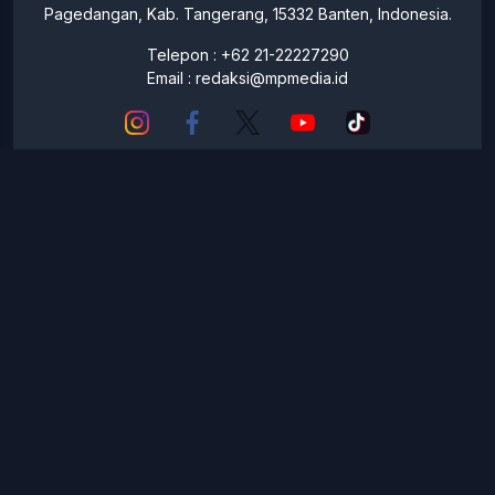
NEWS
ESPORTS
LIFESTYLE
OTHER
Paramount Hill Golf Blok GGT No 112 Paramount Serpong,
Pagedangan, Kab. Tangerang, 15332 Banten, Indonesia.
Telepon : +62 21-22227290
Email :
redaksi@mpmedia.id