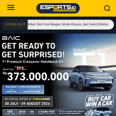
ulai! Hadirkan Skin Soul Reaper, Mode Khusus, dan Event Eksklusif!
Cristian
HIGHLIGHT