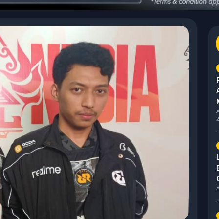
A
2
A