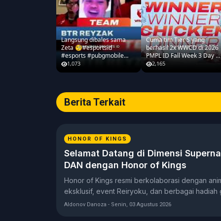
Langsung dibales sama
Cuma tim Tier S yang
Zeta 🧐#esportsid
berhasil 2x WWCD di 2026
#esports #pubgmobile
PMPL ID Fall Week 3 Day 1
#2026pmplidfall
#pubgmobile
1,073
2,165
#2026pmplidfall
Berita Terkait
HONOR OF KINGS
Selamat Datang di Dimensi Superna
DAN dengan Honor of Kings
Honor of Kings resmi berkolaborasi dengan an
eksklusif, event Reiryoku, dan berbagai hadiah g
Aldonov Danoza - Senin, 03 Agustus 2026