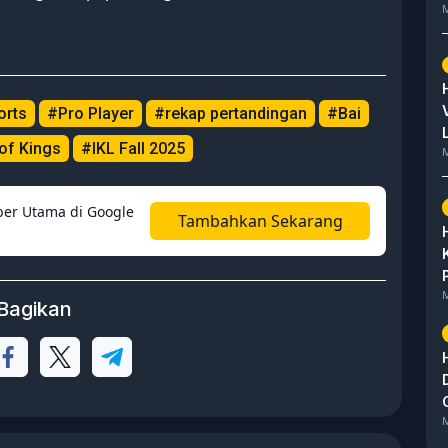
M
orts
#Pro Player
#rekap pertandingan
#Bai
of Kings
#IKL Fall 2025
M
er Utama di Google
Tambahkan Sekarang
M
Bagikan
M