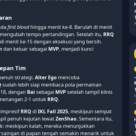
aran
A
 ada
first blood
hingga menit ke-8. Barulah di menit
mengubah tempo pertandingan. Setelah itu,
RRQ
di menit ke-15 dengan eksekusi yang bersih.
n
dan keluar sebagai
MVP
, menjadi kunci
epan Tim
penuh strategi.
Alter Ego
mencoba
Q
sudah lebih siap membaca pola permainan
e-18, dengan
Bai
sebagai
MVP
setelah tampil klinis
M
emenangan 2-1 untuk
RRQ
.
impresif
RRQ
di
IKL Fall 2025
, meskipun sempat
pil penuh kejutan lewat
ZenShao
. Sementara itu,
ak: meskipun kalah, mereka menunjukkan
saingan di papan tengah semakin menarik untuk