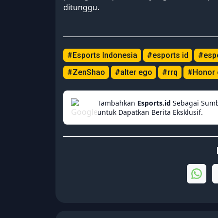
ditunggu.
#Esports Indonesia
#esports id
#esp
#ZenShao
#alter ego
#rrq
#Honor 
Tambahkan
Esports.id
Sebagai Sumb
untuk Dapatkan Berita Eksklusif.