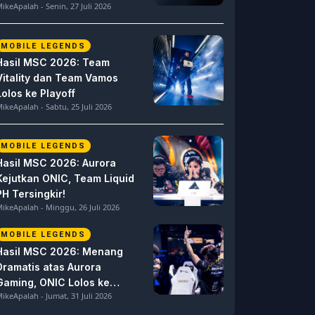
ikeApalah - Senin, 27 Juli 2026
MOBILE LEGENDS
Hasil MSC 2026: Team
Vitality dan Team Vamos
Lolos ke Playoff
ikeApalah - Sabtu, 25 Juli 2026
MOBILE LEGENDS
Hasil MSC 2026: Aurora
Kejutkan ONIC, Team Liquid
PH Tersingkir!
ikeApalah - Minggu, 26 Juli 2026
MOBILE LEGENDS
Hasil MSC 2026: Menang
Dramatis atas Aurora
Gaming, ONIC Lolos ke
ikeApalah - Jumat, 31 Juli 2026
Semifinal!