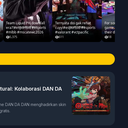
Team Liquid PH downfall
Ternyata doi gak rehat
For some people
era?!#esportsid #esports
cuyy!#esportsid #esports
game. But for o
#mlbb #mscatewc2026
#valorant #vctpacific
their dream. #freefire
#ffns2026fall
5,375
611
18
tural: Kolaborasi DAN DA
ime DAN DA DAN menghadirkan skin
ratis.