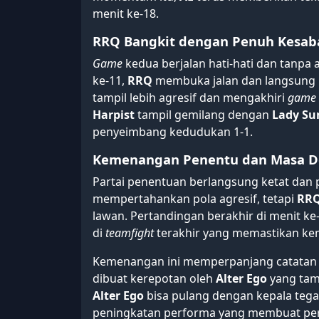
menit ke-18.
RRQ Bangkit dengan Penuh Kesab
Game
kedua berjalan hati-hati dan tanpa
ke-11,
RRQ
membuka jalan dan langsung 
tampil lebih agresif dan mengakhiri
game
Harpist
tampil gemilang dengan
Lady Su
penyeimbang kedudukan 1-1.
Kemenangan Penentu dan Masa D
Partai penentuan berlangsung ketat dan 
mempertahankan pola agresif, tetapi
RR
lawan. Pertandingan berakhir di menit k
di
teamfight
terakhir yang memastikan k
Kemenangan ini memperpanjang catatan 
dibuat kerepotan oleh
Alter Ego
yang tam
Alter Ego
bisa pulang dengan kepala teg
peningkatan performa yang membuat per