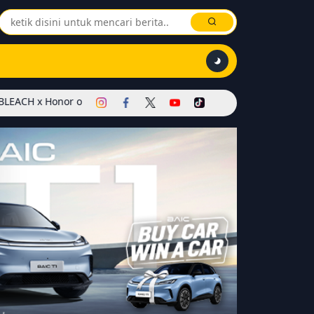
r of Kings Dimulai! Hadirkan Skin Soul Reaper, Mode Khusus, dan E