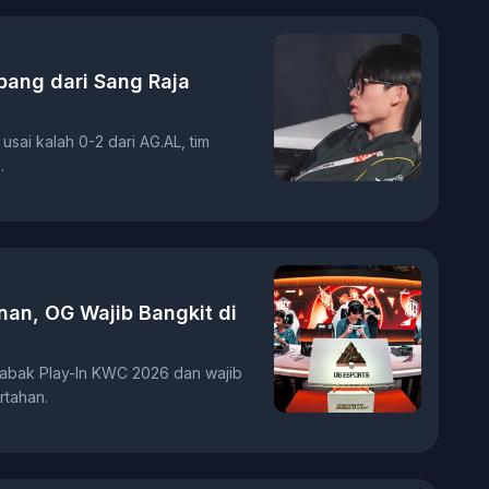
bang dari Sang Raja
sai kalah 0-2 dari AG.AL, tim
.
an, OG Wajib Bangkit di
 babak Play-In KWC 2026 dan wajib
rtahan.