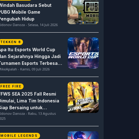
Windah Basudara Sebut
PUBG Mobile Game
Pengubah Hidup
ldonov Danoza - Selasa, 14 Juli 2026
TEKKEN 8
Apa Itu Esports World Cup
dan Sejarahnya Hingga Jadi
Turnamen Esports Terbesar
ikeApalah - Kamis, 09 Juli 2026
di Dunia
FREE FIRE
FFWS SEA 2025 Fall Resmi
Dimulai, Lima Tim Indonesia
Siap Bersaing untuk
ldonov Danoza - Rabu, 13 Agustus
Dominasi
025
MOBILE LEGENDS