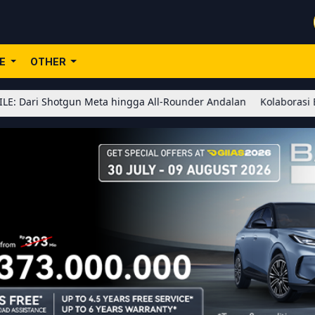
LE
OTHER
tgun Meta hingga All-Rounder Andalan
Kolaborasi BLEACH x Hono