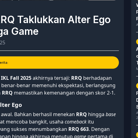
 RRQ Taklukkan Alter Ego
A
iga Game
025
rita:
M
IKL Fall 2025
akhirnya tersaji:
RRQ
berhadapan
ni benar-benar memenuhi ekspektasi, berlangsung
a
RRQ
memastikan kemenangan dengan skor 2-1.
ter Ego
A
t awal. Bahkan berhasil menekan
RRQ
hingga
base
2
t mencoba bangkit, usaha
comeback
itu
yang sukses menumbangkan
RRQ 663
. Dengan
anan hingga akhirnya menutup
game
pertama di