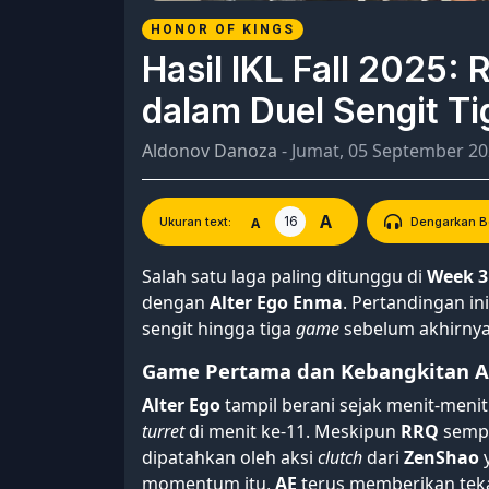
HONOR OF KINGS
Hasil IKL Fall 2025:
dalam Duel Sengit T
Aldonov Danoza
- Jumat, 05 September 2
A
16
A
Ukuran text:
Dengarkan Be
Salah satu laga paling ditunggu di
Week 3 
dengan
Alter Ego Enma
. Pertandingan i
sengit hingga tiga
game
sebelum akhirny
Game Pertama dan Kebangkitan Al
Alter Ego
tampil berani sejak menit-meni
turret
di menit ke-11. Meskipun
RRQ
sempa
dipatahkan oleh aksi
clutch
dari
ZenShao
momentum itu,
AE
terus memberikan tek