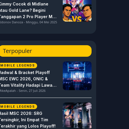
Kimmy Cocok di Midlane
atau Gold Lane? Begini
Tanggapan 2 Pro Player MPL
ldonov Danoza - Minggu, 04 Mei 2025
ID S15 ini
Terpopuler
MOBILE LEGENDS
Jadwal & Bracket Playoff
MSC EWC 2026, ONIC &
Team Vitality Hadapi Lawan
ikeApalah - Senin, 27 Juli 2026
Berat
MOBILE LEGENDS
Hasil MSC 2026: SRG
Tersingkir, Ini Empat Tim
Terakhir yang Lolos Playoff!