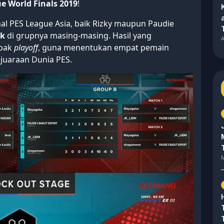
e World Finals 2019
!
inal PES League Asia, baik Rizky maupun Paudie
ik
di grupnya masing-masing. Hasil yang
A
abak
playoff
, guna menentukan empat pemain
ejuaraan Dunia PES.
M