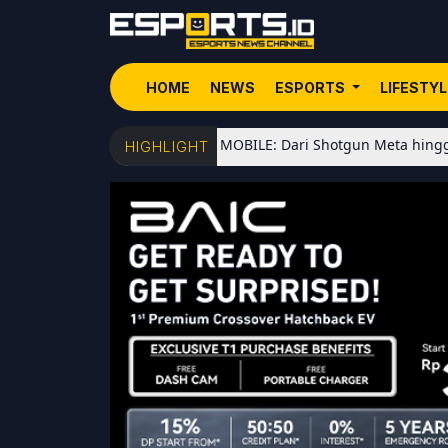
HOME
NEWS
ESPORTS
LIFESTY
edFace di PUBG MOBILE: Dari Shotgun Meta hingga All-Rounder An
HIGHLIGHT