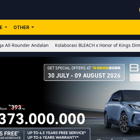
LE
OTHER
dalan
Kolaborasi BLEACH x Honor of Kings Dimulai! Hadirkan Skin