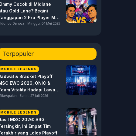
Kimmy Cocok di Midlane
atau Gold Lane? Begini
Tanggapan 2 Pro Player MPL
ldonov Danoza - Minggu, 04 Mei 2025
ID S15 ini
Terpopuler
MOBILE LEGENDS
Jadwal & Bracket Playoff
MSC EWC 2026, ONIC &
Team Vitality Hadapi Lawan
ikeApalah - Senin, 27 Juli 2026
Berat
MOBILE LEGENDS
Hasil MSC 2026: SRG
Tersingkir, Ini Empat Tim
Terakhir yang Lolos Playoff!