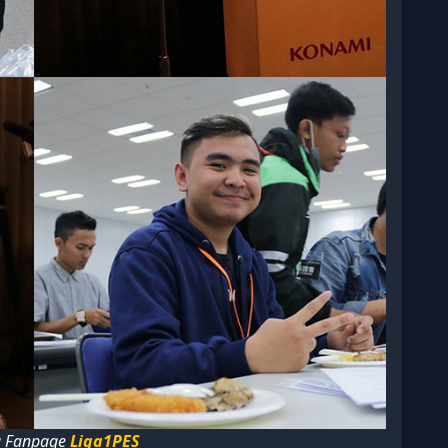
a Fanpage
Liga1PES