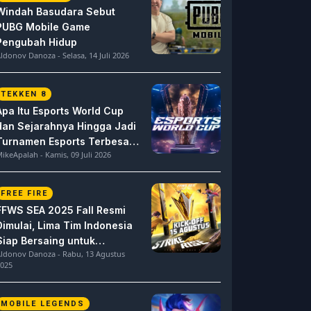
Windah Basudara Sebut
PUBG Mobile Game
Pengubah Hidup
ldonov Danoza - Selasa, 14 Juli 2026
TEKKEN 8
Apa Itu Esports World Cup
dan Sejarahnya Hingga Jadi
Turnamen Esports Terbesar
ikeApalah - Kamis, 09 Juli 2026
di Dunia
FREE FIRE
FFWS SEA 2025 Fall Resmi
Dimulai, Lima Tim Indonesia
Siap Bersaing untuk
ldonov Danoza - Rabu, 13 Agustus
Dominasi
025
MOBILE LEGENDS