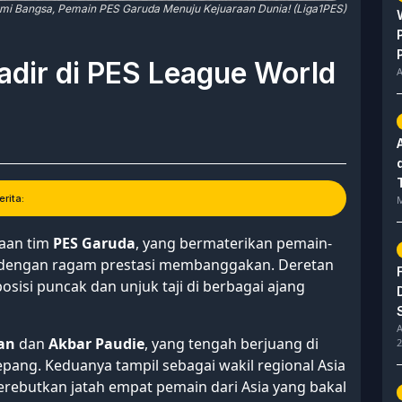
mi Bangsa, Pemain PES Garuda Menuju Kejuaraan Dunia! (Liga1PES)
adir di PES League World
A
rita:
M
aan tim
PES Garuda
, yang bermaterikan pemain-
r, dengan ragam prestasi membanggakan. Deretan
sisi puncak dan unjuk taji di berbagai ajang
A
an
dan
Akbar Paudie
, yang tengah berjuang di
2
Jepang. Keduanya tampil sebagai wakil regional Asia
erebutkan jatah empat pemain dari Asia yang bakal