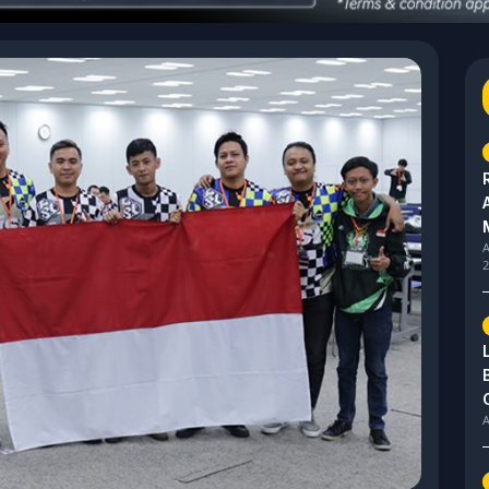
A
2
A