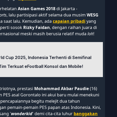
erhelatan
Asian Games 2018
di Jakarta -
orts
, lalu partisipasi aktif selama dua musim
WESG
a saat lalu. Kemudian, ada
capaian pribadi
yang
perti sosok
Rizky Faidan
, dengan raihan juara di
ternasional meski masih berusia relatif muda
loh
!
ld Cup 2025, Indonesia Terhenti di Semifinal
im Terkuat eFootball Konsol dan Mobile!
iotnya, prestasi
Mohammad Akbar Paudie
(16)
 PES asal Gorontalo ini akui baru mulai menekuni
 pencapaiannya begitu melejit dua tahun
gan pemain-pemain PES papan atas Indonesia. Kini,
sang '
wonderkid
' demi cita-cita luhur
banggakan