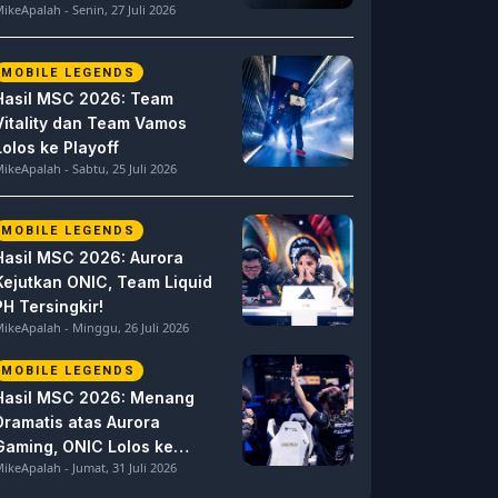
ikeApalah - Senin, 27 Juli 2026
MOBILE LEGENDS
Hasil MSC 2026: Team
Vitality dan Team Vamos
Lolos ke Playoff
ikeApalah - Sabtu, 25 Juli 2026
MOBILE LEGENDS
Hasil MSC 2026: Aurora
Kejutkan ONIC, Team Liquid
PH Tersingkir!
ikeApalah - Minggu, 26 Juli 2026
MOBILE LEGENDS
Hasil MSC 2026: Menang
Dramatis atas Aurora
Gaming, ONIC Lolos ke
ikeApalah - Jumat, 31 Juli 2026
Semifinal!