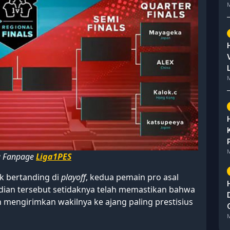
M
M
M
a Fanpage
Liga1PES
k bertanding di
playoff
, kedua pemain pro asal
undian tersebut setidaknya telah memastikan bahwa
mengirimkan wakilnya ke ajang paling prestisius
M