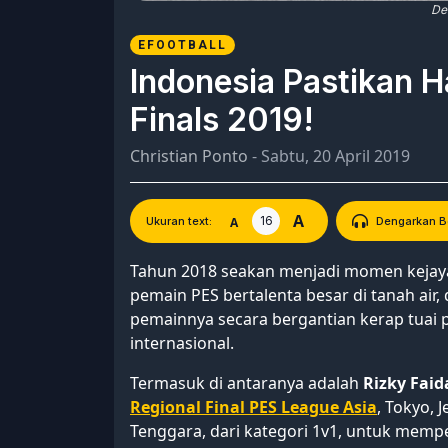
De
EFOOTBALL
Indonesia Pastikan H
Finals 2019!
Christian Ponto
- Sabtu, 20 April 2019
A
16
A
Ukuran text:
Dengarkan Be
Tahun 2018 seakan menjadi momen kejay
pemain PES bertalenta besar di tanah ai
pemainnya secara bergantian kerap tuai po
internasional.
Termasuk di antaranya adalah
Rizky Faid
Regional Final PES League Asia
, Tokyo, 
Tenggara, dari kategori 1v1, untuk memp