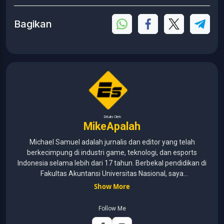
Bagikan
Ditulis Oleh
MikeApalah
Michael Samuel adalah jurnalis dan editor yang telah
berkecimpung di industri game, teknologi, dan esports
Indonesia selama lebih dari 17 tahun. Berbekal pendidikan di
Fakultas Akuntansi Universitas Nasional, saya
menggabungkan kemampuan analisis dengan pengalaman
Show More
panjang di dunia media digital. Sepanjang kariernya, Michael
pernah menangani berbagai peran, mulai dari reporter, editor,
Follow Me
marketing, business development, hingga Editor in Chief.