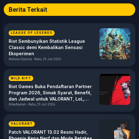
Berita Terkait
LEAGUE OF LEGENDS
Riot Sembunyikan Statistik League
Classic demi Kembalikan Sensasi
Eksperimen
Aldonov Danoza - Rabu, 29 Juli 2026
WILD RIFT
Riot Games Buka Pendaftaran Partner
Program 2026, Simak Syarat, Benefit,
dan Jadwal untuk VALORANT, LoL,
serta TFT
MikeApalah - Rabu, 29 Juli 2026
VALORANT
Patch VALORANT 13.02 Resmi Hadir,
Phoenix Kena Nerf dan Mode Retakes