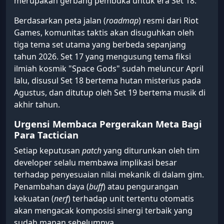
merupakan gerbang pembuka untuk era Set 18.
Berdasarkan peta jalan (
roadmap
) resmi dari Riot
Games, komunitas taktis akan disuguhkan oleh
tiga tema set utama yang berbeda sepanjang
tahun 2026. Set 17 yang mengusung tema fiksi
ilmiah kosmik "Space Gods" sudah meluncur April
lalu, disusul Set 18 bertema hutan misterius pada
Agustus, dan ditutup oleh Set 19 bertema musik di
akhir tahun.
Urgensi Membaca Pergerakan Meta Bagi
Para Tactician
Setiap keputusan
patch
yang diturunkan oleh tim
developer selalu membawa implikasi besar
terhadap penyesuaian nilai mekanik di dalam gim.
Penambahan daya (
buff
) atau pengurangan
kekuatan (
nerf
) terhadap unit tertentu otomatis
akan mengacak komposisi sinergi terbaik yang
sudah mapan sebelumnya.