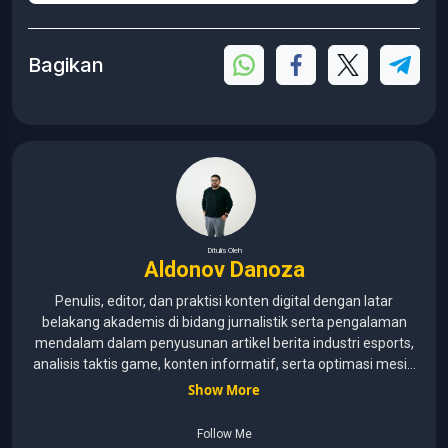
Bagikan
Ditulis Oleh
Aldonov Danoza
Penulis, editor, dan praktisi konten digital dengan latar
belakang akademis di bidang jurnalistik serta pengalaman
mendalam dalam penyusunan artikel berita industri esports,
analisis taktis game, konten informatif, serta optimasi mesin
pencari (SEO) untuk audiens media digital. Lulusan Universitas
Show More
Pelita Harapan (2015–2020) dengan pemahaman mendalam
mengenai kaidah jurnalistik, etika media, verifikasi informasi,
Follow Me