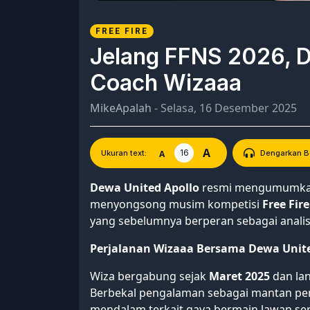
FREE FIRE
Jelang FFNS 2026, D
Coach Wizaaa
MikeApalah
- Selasa, 16 Desember 2025
A
16
A
Ukuran text:
Dengarkan Be
Dewa United Apollo
resmi mengumumkan 
menyongsong musim kompetisi
Free Fir
yang sebelumnya berperan sebagai analis
Perjalanan Wizaaa Bersama Dewa Unite
Wiza bergabung sejak
Maret 2025
dan lan
Berbekal pengalaman sebagai mantan pema
mendalam terkait gaya bermain lawan sert