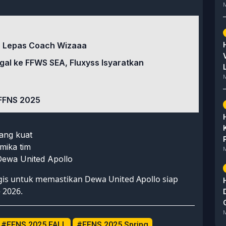
M
o Lepas Coach Wizaaa
gal ke FFWS SEA, Fluxyss Isyaratkan
M
 FFNS 2025
ang kuat
mika tim
M
 Dewa United Apollo
egis untuk memastikan Dewa United Apollo siap
 2026.
M
#FFNS 2025 FALL
#FFNS 2025 Spring