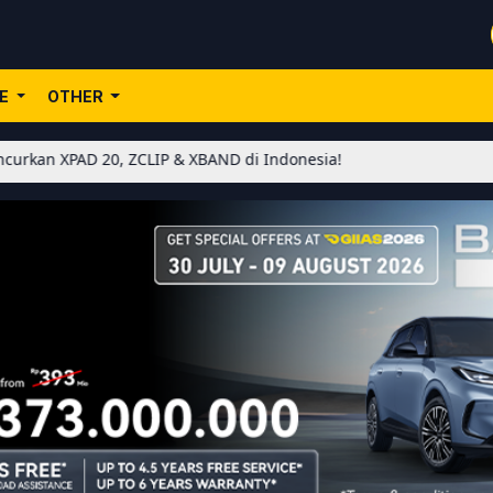
LE
OTHER
 20, ZCLIP & XBAND di Indonesia!