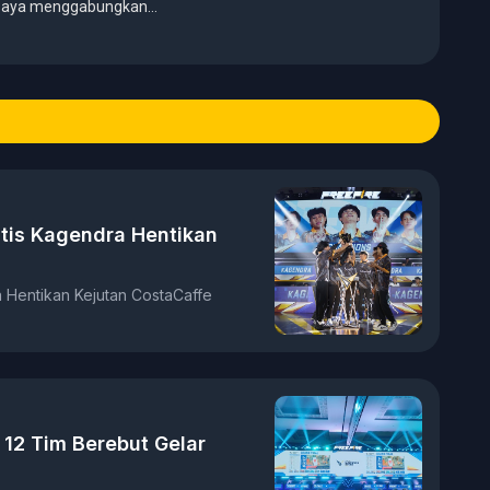
, saya menggabungkan
galaman panjang di dunia
er, editor, marketing, business
hief. Fokus utamanya adalah
ormatif, mendalam, dan mudah
e, esports, teknologi, serta
tis Kagendra Hentikan
 Hentikan Kejutan CostaCaffe
 12 Tim Berebut Gelar