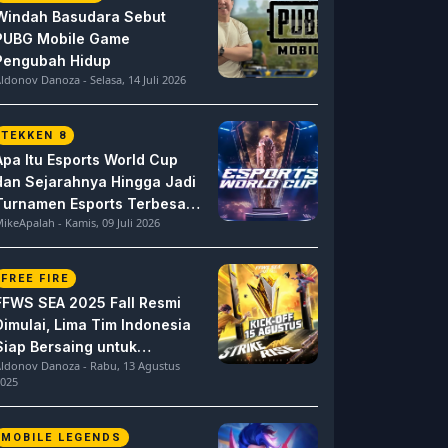
Windah Basudara Sebut
PUBG Mobile Game
Pengubah Hidup
ldonov Danoza - Selasa, 14 Juli 2026
TEKKEN 8
Apa Itu Esports World Cup
dan Sejarahnya Hingga Jadi
Turnamen Esports Terbesar
ikeApalah - Kamis, 09 Juli 2026
di Dunia
FREE FIRE
FFWS SEA 2025 Fall Resmi
Dimulai, Lima Tim Indonesia
Siap Bersaing untuk
ldonov Danoza - Rabu, 13 Agustus
Dominasi
025
MOBILE LEGENDS