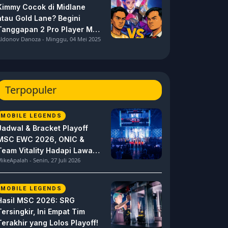
Kimmy Cocok di Midlane
atau Gold Lane? Begini
Tanggapan 2 Pro Player MPL
ldonov Danoza - Minggu, 04 Mei 2025
ID S15 ini
Terpopuler
MOBILE LEGENDS
Jadwal & Bracket Playoff
MSC EWC 2026, ONIC &
Team Vitality Hadapi Lawan
ikeApalah - Senin, 27 Juli 2026
Berat
MOBILE LEGENDS
Hasil MSC 2026: SRG
Tersingkir, Ini Empat Tim
Terakhir yang Lolos Playoff!