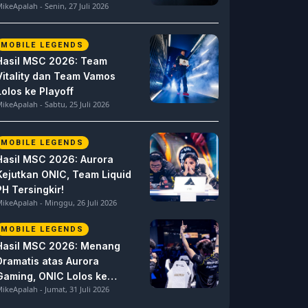
ikeApalah - Senin, 27 Juli 2026
MOBILE LEGENDS
Hasil MSC 2026: Team
Vitality dan Team Vamos
Lolos ke Playoff
ikeApalah - Sabtu, 25 Juli 2026
MOBILE LEGENDS
Hasil MSC 2026: Aurora
Kejutkan ONIC, Team Liquid
PH Tersingkir!
ikeApalah - Minggu, 26 Juli 2026
MOBILE LEGENDS
Hasil MSC 2026: Menang
Dramatis atas Aurora
Gaming, ONIC Lolos ke
ikeApalah - Jumat, 31 Juli 2026
Semifinal!