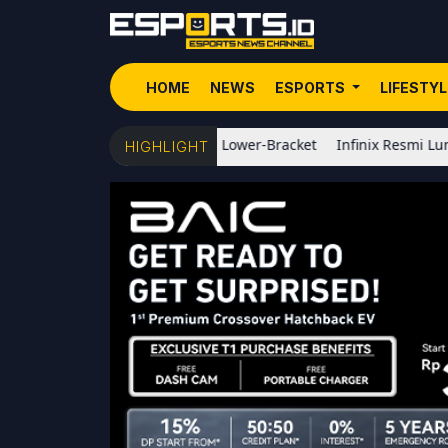
HOME
NEWS
ESPORTS
LIFESTY
 Fam Melaju ke Final Lower-Bracket
Infinix Resmi Luncurkan XPAD
HIGHLIGHT