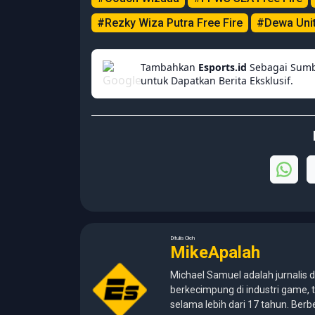
#Rezky Wiza Putra Free Fire
#Dewa Unit
Tambahkan
Esports.id
Sebagai Sumb
untuk Dapatkan Berita Eksklusif.
Ditulis Oleh
MikeApalah
Michael Samuel adalah jurnalis d
berkecimpung di industri game, t
selama lebih dari 17 tahun. Berb