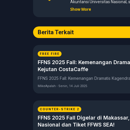
Akuntansi Universitas Nasional
kemampuan analisis dengan pen
Show More
media digital. Sepanjang kariernya, Michael pernah menangani
berbagai peran, mulai dari report
development, hingga Editor in C
Berita Terkait
menghadirkan tulisan yang inf
dipahami, khususnya seputar gam
perkembangan industri digital.
FREE FIRE
FFNS 2025 Fall: Kemenangan Drama
Kejutan CostaCaffe
FFNS 2025 Fall: Kemenangan Dramatis Kagendra
MikeApalah - Senin, 14 Juli 2025
COUNTER-STRIKE 2
FFNS 2025 Fall Digelar di Makassar,
Nasional dan Tiket FFWS SEA!