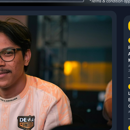
A
2
A