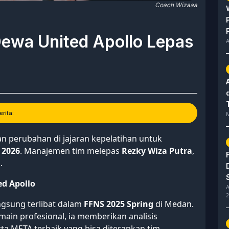
Coach Wizaaa
ewa United Apollo Lepas
A
rita:
M
perubahan di jajaran kepelatihan untuk
e 2026
. Manajemen tim melepas
Rezky Wiza Putra
,
.
d Apollo
A
2
gsung terlibat dalam
FFNS 2025 Spring
di Medan.
in profesional, ia memberikan analisis
a META terbaik yang bisa diterapkan tim.