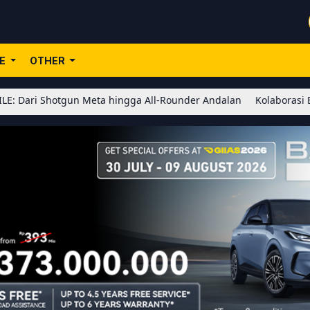
LE
OTHER
otgun Meta hingga All-Rounder Andalan
Kolaborasi BLEACH x Hono