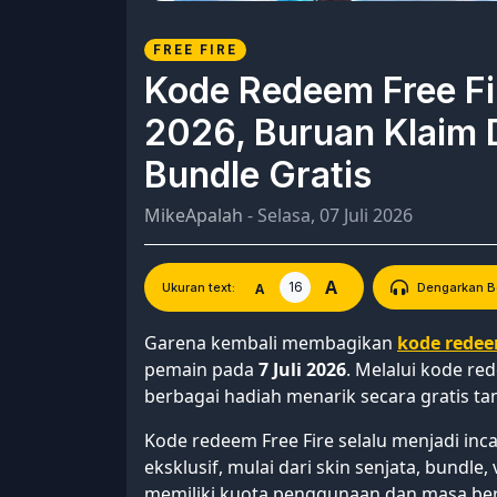
FREE FIRE
Kode Redeem Free Fir
2026, Buruan Klaim 
Bundle Gratis
MikeApalah
- Selasa, 07 Juli 2026
A
16
A
Ukuran text:
Dengarkan Be
Garena kembali membagikan
kode redeem
pemain pada
7 Juli 2026
. Melalui kode r
berbagai hadiah menarik secara gratis ta
Kode redeem Free Fire selalu menjadi i
eksklusif, mulai dari skin senjata, bundl
memiliki kuota penggunaan dan masa ber