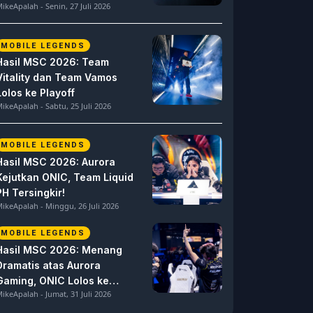
ikeApalah - Senin, 27 Juli 2026
MOBILE LEGENDS
Hasil MSC 2026: Team
Vitality dan Team Vamos
Lolos ke Playoff
ikeApalah - Sabtu, 25 Juli 2026
MOBILE LEGENDS
Hasil MSC 2026: Aurora
Kejutkan ONIC, Team Liquid
PH Tersingkir!
ikeApalah - Minggu, 26 Juli 2026
MOBILE LEGENDS
Hasil MSC 2026: Menang
Dramatis atas Aurora
Gaming, ONIC Lolos ke
ikeApalah - Jumat, 31 Juli 2026
Semifinal!