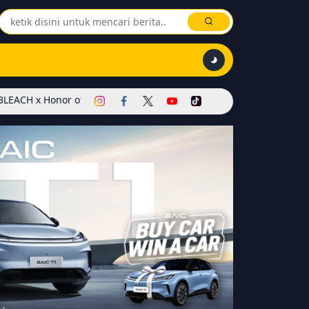
r of Kings Dimulai! Hadirkan Skin Soul Reaper, Mode Khusus, dan 