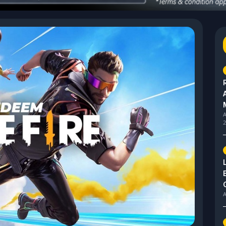
A
2
A