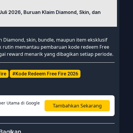
Juli 2026, Buruan Klaim Diamond, Skin, dan
Diamond, skin, bundle, maupun item eksklusif
uk rutin memantau pembaruan kode redeem Free
agai reward menarik yang dibagikan setiap periode.
ire
#Kode Redeem Free Fire 2026
er Utama di Google
Tambahkan Sekarang
Bagikan