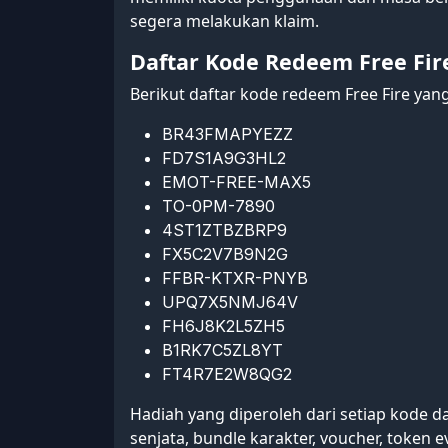
segera melakukan klaim.
Daftar Kode Redeem Free Fire
Berikut daftar kode redeem Free Fire yang
BR43FMAPYEZZ
FD7S1A9G3HL2
EMOT-FREE-MAX5
TO-0PM-7890
4ST1ZTBZBRP9
FX5C2V7B9N2G
FFBR-KTXR-PNYB
UPQ7X5NMJ64V
FH6J8K2L5ZH5
B1RK7C5ZL8YT
FT4R7E2W8QG2
Hadiah yang diperoleh dari setiap kode d
senjata, bundle karakter, voucher, token e