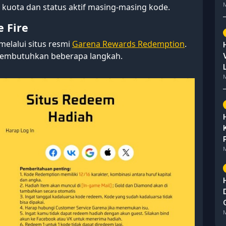
M
 kuota dan status aktif masing-masing kode.
 Fire
elalui situs resmi
Garena Rewards Redemption
.
membutuhkan beberapa langkah.
M
M
M