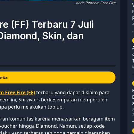
kode Redeem Free Fire
e (FF) Terbaru 7 Juli
A
Diamond, Skin, dan
M
rita:
 Free Fire (FF)
terbaru yang dapat diklaim para
edeem ini, Survivors berkesempatan memperoleh
npa perlu melakukan top up.
A
2
ncaran komunitas karena menawarkan beragam item
e, voucher, hingga Diamond. Namun, setiap kode
laku yang terbatas sehingga pemain disarankan