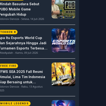
Windah Basudara Sebut
PUBG Mobile Game
Pengubah Hidup
ldonov Danoza - Selasa, 14 Juli 2026
TEKKEN 8
Apa Itu Esports World Cup
dan Sejarahnya Hingga Jadi
Turnamen Esports Terbesar
ikeApalah - Kamis, 09 Juli 2026
di Dunia
FREE FIRE
FFWS SEA 2025 Fall Resmi
Dimulai, Lima Tim Indonesia
Siap Bersaing untuk
ldonov Danoza - Rabu, 13 Agustus
Dominasi
025
MOBILE LEGENDS