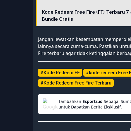
Kode Redeem Free Fire (FF) Terbaru 7 
Bundle Gratis
Jangan lewatkan kesempatan memperoleh 
lainnya secara cuma-cuma. Pastikan unt
Fire terbaru agar tidak ketinggalan berb
#Kode Redeem FF
#kode redeem Free F
#Kode Redeem Free Fire Terbaru
Tambahkan
Esports.id
Sebagai Sumb
untuk Dapatkan Berita Eksklusif.