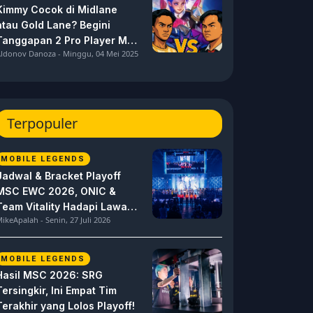
Kimmy Cocok di Midlane
atau Gold Lane? Begini
Tanggapan 2 Pro Player MPL
ldonov Danoza - Minggu, 04 Mei 2025
ID S15 ini
Terpopuler
MOBILE LEGENDS
Jadwal & Bracket Playoff
MSC EWC 2026, ONIC &
Team Vitality Hadapi Lawan
ikeApalah - Senin, 27 Juli 2026
Berat
MOBILE LEGENDS
Hasil MSC 2026: SRG
Tersingkir, Ini Empat Tim
Terakhir yang Lolos Playoff!