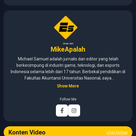
Ditulis Oleh
MikeApalah
Michael Samuel adalah jurnalis dan editor yang telah
berkecimpung di industri game, teknologi, dan esports
Indonesia selama lebih dari 17 tahun. Berbekal pendidikan di
Fakultas Akuntansi Universitas Nasional, saya
menggabungkan kemampuan analisis dengan pengalaman
Show More
panjang di dunia media digital. Sepanjang kariernya, Michael
pernah menangani berbagai peran, mulai dari reporter, editor,
Follow Me
marketing, business development, hingga Editor in Chief.
Fokus utamanya adalah menghadirkan tulisan yang
informatif, mendalam, dan mudah dipahami, khususnya
seputar game, esports, teknologi, serta perkembangan
industri digital.
Konten Video
Lihat Semua