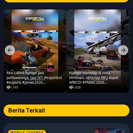
Aksi L4PAR hampir jadi
Hampir menetap di zona
pahlawannya, tapi NT! #esportsid
eliminasi, akhirnya RRQ dapat
#esports #pmwc2026
WWCD! #PMWC2026
#pubgmobile #teamrrq
#pubgmobile #teamrrq
1,165
1,628
Berita Terkait
MOBILE LEGENDS