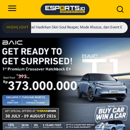
gs Dimulai! Hadirkan Skin Soul Reaper, Mode Khusus, dan Event Eksklusif!
Cri
HIGHLIGHT