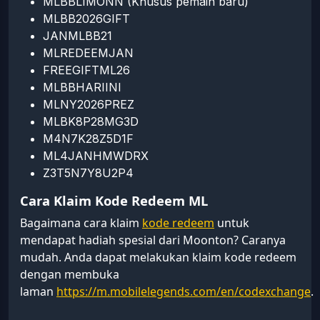
MLBBLIMONN (Khusus pemain baru)
MLBB2026GIFT
JANMLBB21
MLREDEEMJAN
FREEGIFTML26
MLBBHARIINI
MLNY2026PREZ
MLBK8P28MG3D
M4N7K28Z5D1F
ML4JANHMWDRX
Z3T5N7Y8U2P4
Cara Klaim Kode Redeem ML
Bagaimana cara klaim
kode redeem
untuk
mendapat hadiah spesial dari Moonton? Caranya
mudah. Anda dapat melakukan klaim kode redeem
dengan membuka
laman
https://m.mobilelegends.com/en/codexchange
.