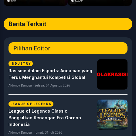
#pubgmobile #teamrrq
190
1,259
Berita Terkait
Pilihan Editor
INDUSTRY
Rasisme dalam Esports: Ancaman yang
Terus Menghantui Kompetisi Global
Aldonov Danoza - Selasa, 04 Agustus 2026
LEAGUE OF LEGENDS
League of Legends Classic
Bangkitkan Kenangan Era Garena
Indonesia
Aldonov Danoza - Jumat, 31 Juli 2026