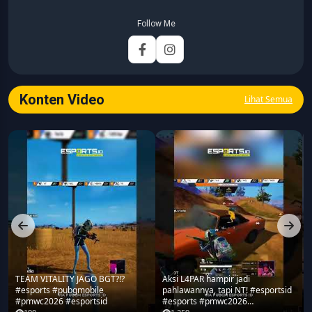
panjang di dunia media digital. Sepanjang kariernya, Michael
pernah menangani berbagai peran, mulai dari reporter, editor,
Follow Me
marketing, business development, hingga Editor in Chief.
Fokus utamanya adalah menghadirkan tulisan yang
informatif, mendalam, dan mudah dipahami, khususnya
seputar game, esports, teknologi, serta perkembangan
industri digital.
Konten Video
Lihat Semua
TEAM VITALITY JAGO BGT?!?
Aksi L4PAR hampir jadi
#esports #pubgmobile
pahlawannya, tapi NT! #esportsid
#pmwc2026 #esportsid
#esports #pmwc2026