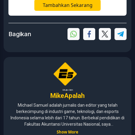
Tambahkan Sekarang
Bagikan
Ditulis Oleh
MikeApalah
Michael Samuel adalah jurnalis dan editor yang telah
berkecimpung di industri game, teknologi, dan esports
Indonesia selama lebih dari 17 tahun. Berbekal pendidikan di
Fakultas Akuntansi Universitas Nasional, saya
menggabungkan kemampuan analisis dengan pengalaman
Show More