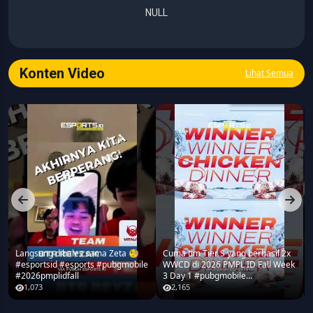
NULL
Konten Video
Lihat Semua
Langsung dibales sama Zeta 🧐
Cuma tim Tier S yang berhasil 2x
#esportsid #esports #pubgmobile
WWCD di 2026 PMPL ID Fall Week
#2026pmplidfall
3 Day 1 #pubgmobile
#2026pmplidfall
1,073
2,165