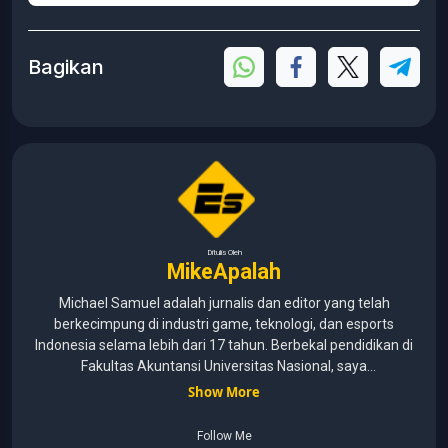
Bagikan
Ditulis Oleh
MikeApalah
Michael Samuel adalah jurnalis dan editor yang telah
berkecimpung di industri game, teknologi, dan esports
Indonesia selama lebih dari 17 tahun. Berbekal pendidikan di
Fakultas Akuntansi Universitas Nasional, saya
menggabungkan kemampuan analisis dengan pengalaman
Show More
panjang di dunia media digital. Sepanjang kariernya, Michael
pernah menangani berbagai peran, mulai dari reporter, editor,
Follow Me