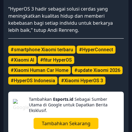
“HyperOS 3 hadir sebagai solusi cerdas yang
meningkatkan kualitas hidup dan memberi
kebebasan bagi setiap individu untuk berkarya
lebih baik,” tutup Andi Renreng.
#smartphone Xiaomi terbaru
#HyperConnect
#Xiaomi AI
#fitur HyperOS
#Xiaomi Human Car Home
#update Xiaomi 2026
#HyperOS Indonesia
#Xiaomi HyperOS 3
Tambahkan
Esports.id
Sebagai Sumber
Utama di Google untuk Dapatkan Berita
Eksklusif.
Tambahkan Sekarang