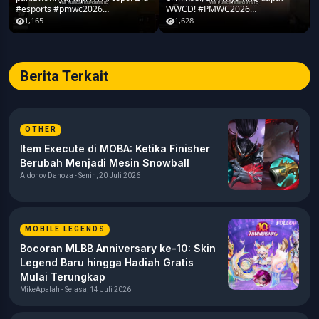
#esports #pmwc2026
WWCD! #PMWC2026
#pubgmobile #teamrrq
#pubgmobile #teamrrq
1,165
1,628
Berita Terkait
OTHER
Item Execute di MOBA: Ketika Finisher
Berubah Menjadi Mesin Snowball
Aldonov Danoza - Senin, 20 Juli 2026
MOBILE LEGENDS
Bocoran MLBB Anniversary ke-10: Skin
Legend Baru hingga Hadiah Gratis
Mulai Terungkap
MikeApalah - Selasa, 14 Juli 2026