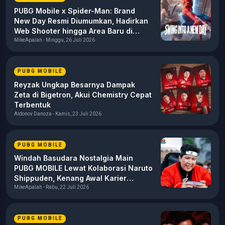
PUBG Mobile x Spider-Man: Brand
New Day Resmi Diumumkan, Hadirkan
Web Shooter hingga Area Baru di
Erangel
MikeApalah - Minggu, 26 Juli 2026
PUBG MOBILE
Reyzak Ungkap Besarnya Dampak
Zeta di Bigetron, Akui Chemistry Cepat
Terbentuk
Aldonov Danoza - Kamis, 23 Juli 2026
PUBG MOBILE
Windah Basudara Nostalgia Main
PUBG MOBILE Lewat Kolaborasi Naruto
Shippuden, Kenang Awal Karier
sebagai Content Creator
MikeApalah - Rabu, 22 Juli 2026
PUBG MOBILE