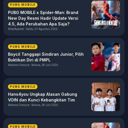
PUBG MOBILE
gaming, teknologi, media digital, hingga dinamika komunitas
gamers di Indonesia.
PUBG MOBILE x Spider-Man: Brand
New Day Resmi Hadir Update Versi
4.5, Ada Perubahan Apa Saja?
MikeApalah - Sabtu, 01 Agustus 2026
PUBG MOBILE
Boycil Tanggapi Sindiran Junior, Pilih
Buktikan Diri di PMPL
Aldonov Danoza - Selasa, 28 Juli 2026
PUBG MOBILE
Hans4you Ungkap Alasan Gabung
VOIN dan Kunci Kebangkitan Tim
Aldonov Danoza - Selasa, 28 Juli 2026
PUBG MOBILE