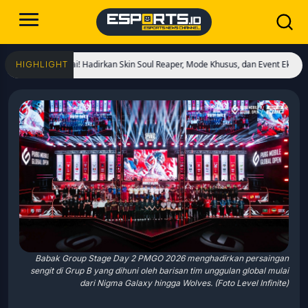
gs Dimulai! Hadirkan Skin Soul Reaper, Mode Khusus, dan Event Eksklusif!
Cri
HIGHLIGHT
Babak Group Stage Day 2 PMGO 2026 menghadirkan persaingan
sengit di Grup B yang dihuni oleh barisan tim unggulan global mulai
dari Nigma Galaxy hingga Wolves. (Foto Level Infinite)