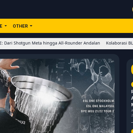
LE
OTHER
tgun Meta hingga All-Rounder Andalan
Kolaborasi BLEACH x Honor
A
2