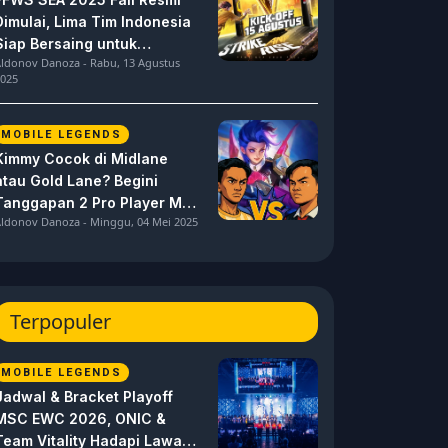
Dimulai, Lima Tim Indonesia
Siap Bersaing untuk
ldonov Danoza - Rabu, 13 Agustus
Dominasi
025
MOBILE LEGENDS
Kimmy Cocok di Midlane
atau Gold Lane? Begini
Tanggapan 2 Pro Player MPL
ldonov Danoza - Minggu, 04 Mei 2025
ID S15 ini
Terpopuler
MOBILE LEGENDS
Jadwal & Bracket Playoff
MSC EWC 2026, ONIC &
Team Vitality Hadapi Lawan