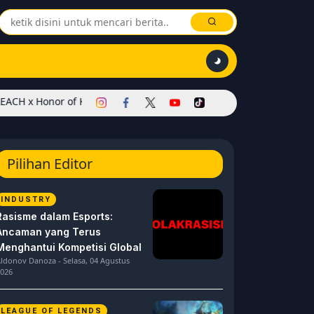
 of Kings Dimulai! Hadirkan Skin Soul Reaper, Mode Khusus, dan E
Pilihan Editor
INDUSTRY
Rasisme dalam Esports:
Ancaman yang Terus
Menghantui Kompetisi Global
ldonov Danoza - Selasa, 04 Agustus
026
LEAGUE OF LEGENDS