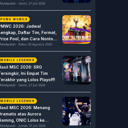
ikeApalah - Senin, 27 Juli 2026
Berat
PUBG MOBILE
PMWC 2026: Jadwal
Lengkap, Daftar Tim, Format,
Prize Pool, dan Cara Nonton
ikeApalah - Rabu, 05 Agustus 2026
PUBG MOBILE World Cup
MOBILE LEGENDS
Hasil MSC 2026: SRG
Tersingkir, Ini Empat Tim
Terakhir yang Lolos Playoff!
ikeApalah - Senin, 27 Juli 2026
MOBILE LEGENDS
Hasil MSC 2026: Menang
Dramatis atas Aurora
Gaming, ONIC Lolos ke
ikeApalah - Jumat, 31 Juli 2026
Semifinal!