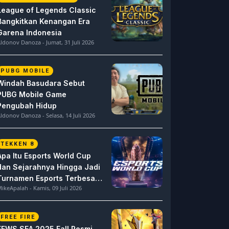
League of Legends Classic
Bangkitkan Kenangan Era
Garena Indonesia
ldonov Danoza - Jumat, 31 Juli 2026
PUBG MOBILE
Windah Basudara Sebut
PUBG Mobile Game
Pengubah Hidup
ldonov Danoza - Selasa, 14 Juli 2026
TEKKEN 8
Apa Itu Esports World Cup
dan Sejarahnya Hingga Jadi
Turnamen Esports Terbesar
ikeApalah - Kamis, 09 Juli 2026
di Dunia
FREE FIRE
FFWS SEA 2025 Fall Resmi