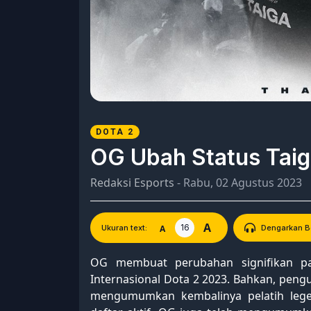
DOTA 2
OG Ubah Status Taiga
Redaksi Esports
- Rabu, 02 Agustus 2023
A
16
A
Ukuran text:
Dengarkan Be
OG membuat perubahan signifikan pad
Internasional Dota 2 2023. Bahkan, peng
mengumumkan kembalinya pelatih lege