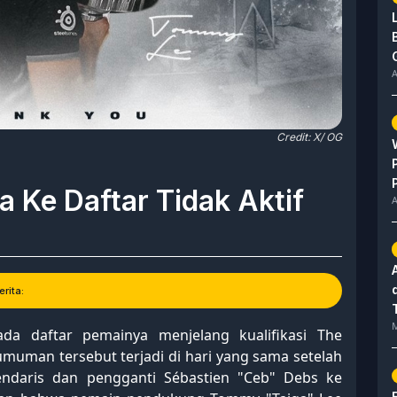
A
Credit: X/ OG
 Ke Daftar Tidak Aktif
A
rita:
M
a daftar pemainya menjelang kualifikasi The
umuman tersebut terjadi di hari yang sama setelah
ndaris dan pengganti Sébastien "Ceb" Debs ke