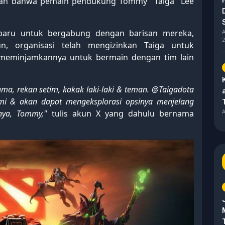
kan bahwa pemain pendukung Tommy "Taiga" Lee
A
aru untuk bergabung dengan barisan mereka,
2
, organisasi telah mengizinkan Taiga untuk
 meminjamkannya untuk bermain dengan tim lain
ama, rekan setim, kakak laki-laki & teman. @Taigadota
kami & akan dapat mengeksplorasi opsinya menjelang
A
anya, Tommy,"
tulis akun X yang dahulu bernama