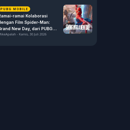
PUBG MOBILE
Ramai-ramai Kolaborasi
dengan Film Spider-Man:
Brand New Day, dari PUBG
ikeApalah - Kamis, 30 Juli 2026
Mobile hingga Marvel Rivals