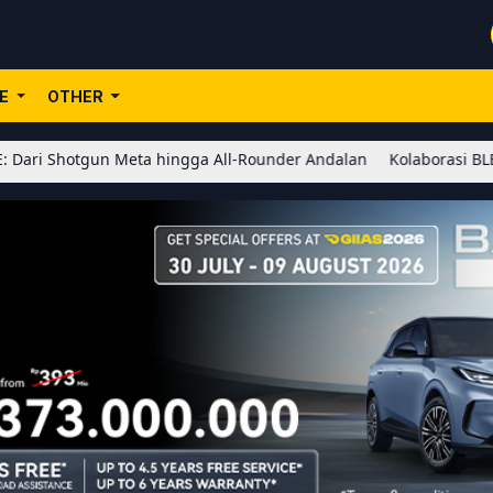
LE
OTHER
tgun Meta hingga All-Rounder Andalan
Kolaborasi BLEACH x Honor