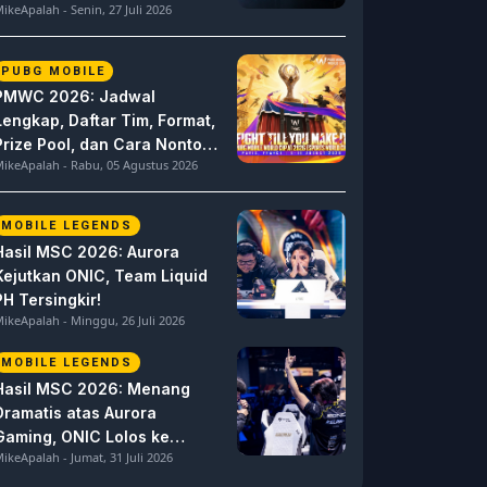
ikeApalah - Senin, 27 Juli 2026
PUBG MOBILE
PMWC 2026: Jadwal
Lengkap, Daftar Tim, Format,
Prize Pool, dan Cara Nonton
ikeApalah - Rabu, 05 Agustus 2026
PUBG MOBILE World Cup
MOBILE LEGENDS
Hasil MSC 2026: Aurora
Kejutkan ONIC, Team Liquid
PH Tersingkir!
ikeApalah - Minggu, 26 Juli 2026
MOBILE LEGENDS
Hasil MSC 2026: Menang
Dramatis atas Aurora
Gaming, ONIC Lolos ke
ikeApalah - Jumat, 31 Juli 2026
Semifinal!