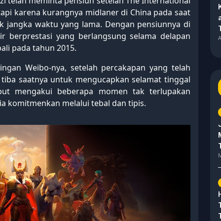
i telah meminta pensiun setelah The International
etapi karena kurangnya midlaner di China pada saat
uk jangka waktu yang lama. Dengan pensiunnya di
rir berprestasi yang berlangsung selama delapan
A
ali pada tahun 2015.
tingan Weibo-nya, setelah percakapan yang telah
a tiba saatnya untuk mengucapkan selamat tinggal
sebut mengakui beberapa momen tak terlupakan
a komitmenkan melalui tebal dan tipis.
M