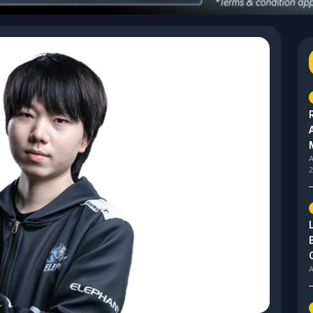
A
2
A