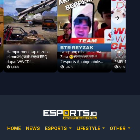
Hampir menetap di zona
Langsung dibales sama
Cuma tim Tier
eliminasi, akhirnya RRQ
Zeta 🧐#esportsid
berhasil 2x W
dapat WWCD!
#esports #pubgmobile
PMPL ID Fall 
#PMWC2026 #pubgmobile
#2026pmplidfall
#pubgmobile
1,668
1,078
2,180
#teamrrq
#2026pmplidfa
HOME
NEWS
ESPORTS
LIFESTYLE
OTHER