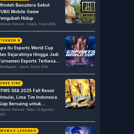
Windah Basudara Sebut
PUBG Mobile Game
Pengubah Hidup
ldonov Danoza - Selasa, 14 Juli 2026
TEKKEN 8
Apa Itu Esports World Cup
dan Sejarahnya Hingga Jadi
Turnamen Esports Terbesar
ikeApalah - Kamis, 09 Juli 2026
di Dunia
FREE FIRE
FFWS SEA 2025 Fall Resmi
Dimulai, Lima Tim Indonesia
Siap Bersaing untuk
ldonov Danoza - Rabu, 13 Agustus
Dominasi
025
MOBILE LEGENDS