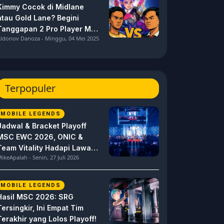
Kimmy Cocok di Midlane
atau Gold Lane? Begini
Tanggapan 2 Pro Player MPL
ldonov Danoza - Minggu, 04 Mei 2025
ID S15 ini
Terpopuler
MOBILE LEGENDS
Jadwal & Bracket Playoff
MSC EWC 2026, ONIC &
Team Vitality Hadapi Lawan
ikeApalah - Senin, 27 Juli 2026
Berat
MOBILE LEGENDS
Hasil MSC 2026: SRG
Tersingkir, Ini Empat Tim
Terakhir yang Lolos Playoff!