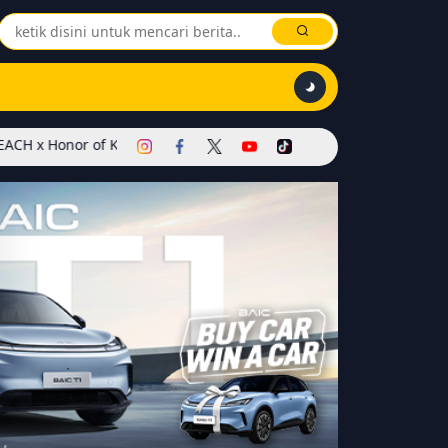
 of Kings Dimulai! Hadirkan Skin Soul Reaper, Mode Khusus, dan E