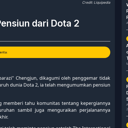
Credit: Liquipedia
nsiun dari Dota 2
A
rita:
M
parazi" Chengjun, dikagumi oleh penggemar tidak
eluruh dunia Dota 2, ia telah mengumumkan pensiun
g memberi tahu komunitas tentang kepergiannya
A
uruhan sambil juga menguraikan perjalanannya
2
hir.