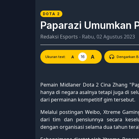
DOTA 2
Paparazi Umumkan Pe
Redaksi Esports
- Rabu, 02 Agustus 2023
A
16
A
Ukuran text:
Dengarkan Be
Pemain Midlaner Dota 2 Cina Zhang "Pa
hanya di negara asalnya tetapi juga di s
dari permainan kompetitif gim tersebut.
Melalui postingan Weibo, Xtreme Gamin
dari tim dan pensiunnya secara kesel
dengan organisasi selama dua tahun terak