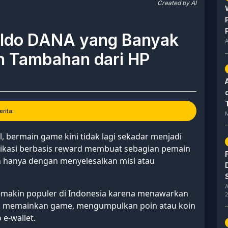
Created by AI
aldo DANA yang Banyak
A
an Tambahan dari HP
rita:
M
, bermain game kini tidak lagi sekadar menjadi
plikasi berbasis reward membuat sebagian pemain
 hanya dengan menyelesaikan misi atau
A
makin populer di Indonesia karena menawarkan
2
p memainkan game, mengumpulkan poin atau koin
 e-wallet.