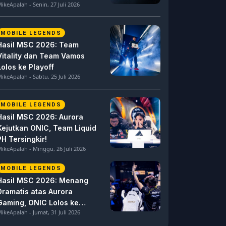
ikeApalah - Senin, 27 Juli 2026
MOBILE LEGENDS
Hasil MSC 2026: Team
Vitality dan Team Vamos
Lolos ke Playoff
ikeApalah - Sabtu, 25 Juli 2026
MOBILE LEGENDS
Hasil MSC 2026: Aurora
Kejutkan ONIC, Team Liquid
PH Tersingkir!
ikeApalah - Minggu, 26 Juli 2026
MOBILE LEGENDS
Hasil MSC 2026: Menang
Dramatis atas Aurora
Gaming, ONIC Lolos ke
ikeApalah - Jumat, 31 Juli 2026
Semifinal!