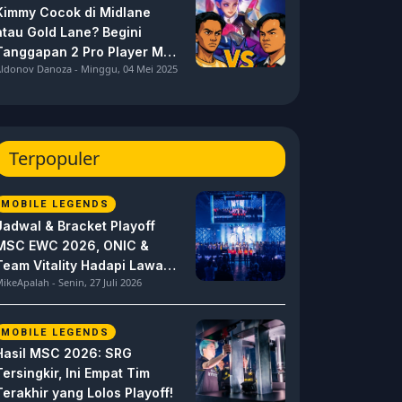
Kimmy Cocok di Midlane
atau Gold Lane? Begini
Tanggapan 2 Pro Player MPL
ldonov Danoza - Minggu, 04 Mei 2025
ID S15 ini
Terpopuler
MOBILE LEGENDS
Jadwal & Bracket Playoff
MSC EWC 2026, ONIC &
Team Vitality Hadapi Lawan
ikeApalah - Senin, 27 Juli 2026
Berat
MOBILE LEGENDS
Hasil MSC 2026: SRG
Tersingkir, Ini Empat Tim
Terakhir yang Lolos Playoff!