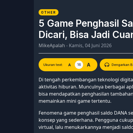
OTHER
5 Game Penghasil S
Dicari, Bisa Jadi Cu
MikeApalah
- Kamis, 04 Juni 2026
A
16
A
Ukuran text:
Dengarkan Be
Di tengah perkembangan teknologi digital
aktivitas hiburan. Munculnya berbagai a
bisa mendapatkan penghasilan tambahan
memainkan mini game tertentu.
Fenomena game penghasil saldo DANA se
konsep yang sederhana. Pengguna cuku
virtual, lalu menukarkannya menjadi saldo