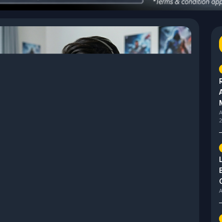
A
2
A