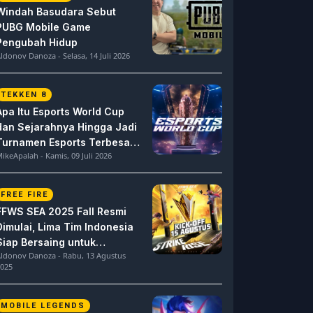
Windah Basudara Sebut
PUBG Mobile Game
Pengubah Hidup
ldonov Danoza - Selasa, 14 Juli 2026
TEKKEN 8
Apa Itu Esports World Cup
dan Sejarahnya Hingga Jadi
Turnamen Esports Terbesar
ikeApalah - Kamis, 09 Juli 2026
di Dunia
FREE FIRE
FFWS SEA 2025 Fall Resmi
Dimulai, Lima Tim Indonesia
Siap Bersaing untuk
ldonov Danoza - Rabu, 13 Agustus
Dominasi
025
MOBILE LEGENDS