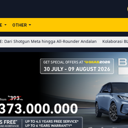
LE
OTHER
un Meta hingga All-Rounder Andalan
Kolaborasi BLEACH x Honor o