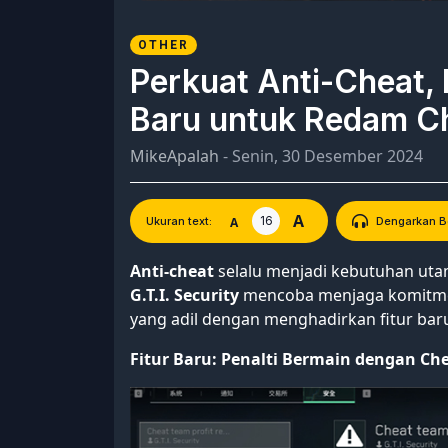
OTHER
Perkuat Anti-Cheat, 
Baru untuk Redam C
MikeApalah
- Senin, 30 Desember 2024
A
16
A
Ukuran text:
Dengarkan Be
Anti-cheat
selalu menjadi kebutuhan ut
G.T.I. Security
mencoba menjaga komitme
yang adil dengan menghadirkan fitur b
Fitur Baru: Penalti Bermain dengan Ch