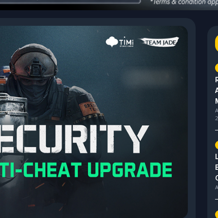
A
2
A