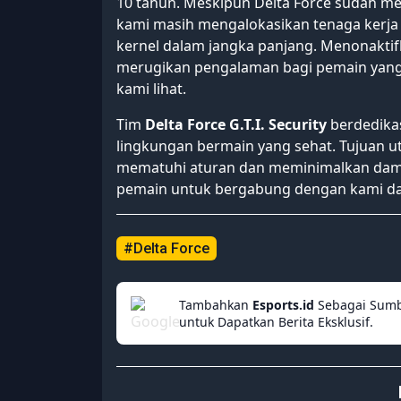
10 tahun. Meskipun Delta Force sudah mem
kami masih mengalokasikan tenaga kerja 
kernel dalam jangka panjang. Menonaktifk
merugikan pengalaman bagi pemain yang a
kami lihat.
Tim
Delta Force G.T.I. Security
berdedika
lingkungan bermain yang sehat. Tujuan 
mematuhi aturan dan meminimalkan damp
pemain untuk bergabung dengan kami dal
#Delta Force
Tambahkan
Esports.id
Sebagai Sumb
untuk Dapatkan Berita Eksklusif.