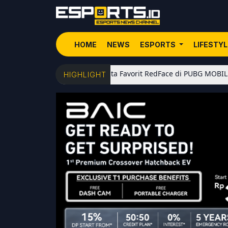
HOME
NEWS
ESPORTS
LIFESTY
5 Senjata Favorit RedFace di PUBG MOBILE: Dari Shotg
HIGHLIGHT