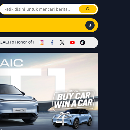
f Kings Dimulai! Hadirkan Skin Soul Reaper, Mode Khusus, dan Eve