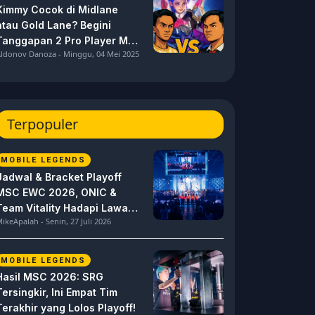
Kimmy Cocok di Midlane
atau Gold Lane? Begini
Tanggapan 2 Pro Player MPL
ldonov Danoza - Minggu, 04 Mei 2025
ID S15 ini
Terpopuler
MOBILE LEGENDS
Jadwal & Bracket Playoff
MSC EWC 2026, ONIC &
Team Vitality Hadapi Lawan
ikeApalah - Senin, 27 Juli 2026
Berat
MOBILE LEGENDS
Hasil MSC 2026: SRG
Tersingkir, Ini Empat Tim
Terakhir yang Lolos Playoff!