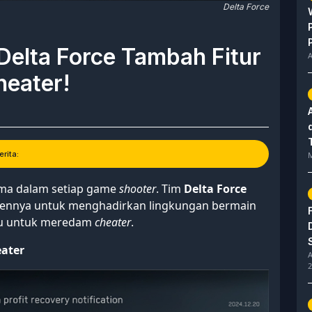
Delta Force
Delta Force Tambah Fitur
A
heater!
rita:
M
ama dalam setiap game
shooter
. Tim
Delta Force
nnya untuk menghadirkan lingkungan bermain
aru untuk meredam
cheater
.
eater
A
2