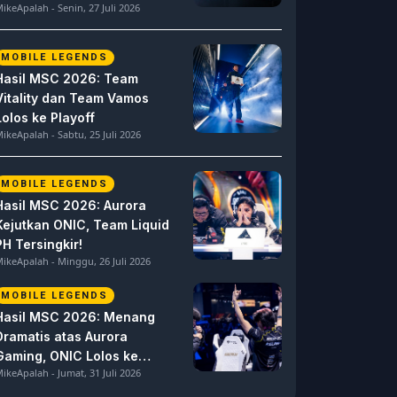
ikeApalah - Senin, 27 Juli 2026
MOBILE LEGENDS
Hasil MSC 2026: Team
Vitality dan Team Vamos
Lolos ke Playoff
ikeApalah - Sabtu, 25 Juli 2026
MOBILE LEGENDS
Hasil MSC 2026: Aurora
Kejutkan ONIC, Team Liquid
PH Tersingkir!
ikeApalah - Minggu, 26 Juli 2026
MOBILE LEGENDS
Hasil MSC 2026: Menang
Dramatis atas Aurora
Gaming, ONIC Lolos ke
ikeApalah - Jumat, 31 Juli 2026
Semifinal!