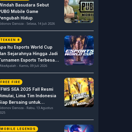
Windah Basudara Sebut
PUBG Mobile Game
Pengubah Hidup
ldonov Danoza - Selasa, 14 Juli 2026
TEKKEN 8
Apa Itu Esports World Cup
dan Sejarahnya Hingga Jadi
Turnamen Esports Terbesar
ikeApalah - Kamis, 09 Juli 2026
di Dunia
FREE FIRE
FFWS SEA 2025 Fall Resmi
Dimulai, Lima Tim Indonesia
Siap Bersaing untuk
ldonov Danoza - Rabu, 13 Agustus
Dominasi
025
MOBILE LEGENDS