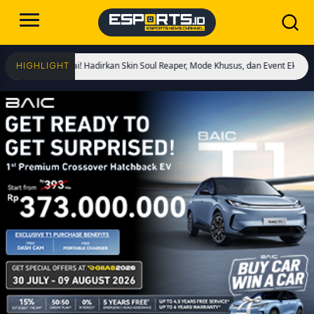
ngs Dimulai! Hadirkan Skin Soul Reaper, Mode Khusus, dan Event Eksklusif!
Cr
HIGHLIGHT