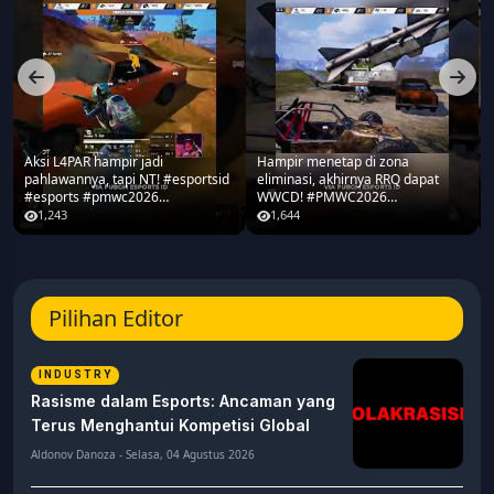
Aksi L4PAR hampir jadi
Hampir menetap di zona
pahlawannya, tapi NT! #esportsid
eliminasi, akhirnya RRQ dapat
#esports #pmwc2026
WWCD! #PMWC2026
#pubgmobile #teamrrq
#pubgmobile #teamrrq
1,243
1,644
Pilihan Editor
INDUSTRY
Rasisme dalam Esports: Ancaman yang
Terus Menghantui Kompetisi Global
Aldonov Danoza - Selasa, 04 Agustus 2026