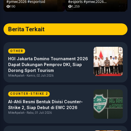
#pmwc2026 #esportsid
#esports #pmwc2026
#pubgmobile #teamrrq
190
1,259
Berita Terkait
OTHER
HGI Jakarta Domino Tournament 2026
Dapat Dukungan Pemprov DKI, Siap
Dorong Sport Tourism
MikeApalah - Kamis, 02 Juli 2026
COUNTER-STRIKE 2
Al-Ahli Resmi Bentuk Divisi Counter-
Strike 2, Siap Debut di EWC 2026
MikeApalah - Rabu, 01 Juli 2026