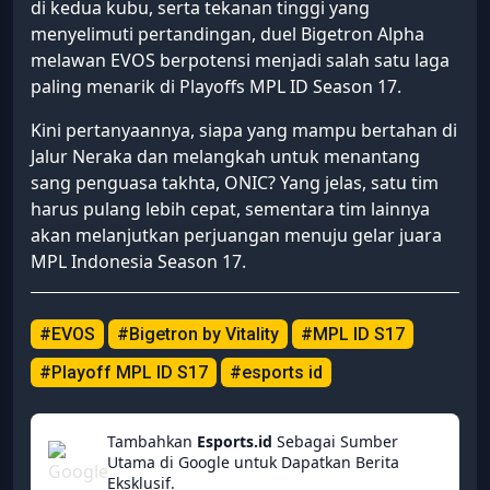
di kedua kubu, serta tekanan tinggi yang
menyelimuti pertandingan, duel Bigetron Alpha
melawan EVOS berpotensi menjadi salah satu laga
paling menarik di Playoffs MPL ID Season 17.
Kini pertanyaannya, siapa yang mampu bertahan di
Jalur Neraka dan melangkah untuk menantang
sang penguasa takhta, ONIC? Yang jelas, satu tim
harus pulang lebih cepat, sementara tim lainnya
akan melanjutkan perjuangan menuju gelar juara
MPL Indonesia Season 17.
#EVOS
#Bigetron by Vitality
#MPL ID S17
#Playoff MPL ID S17
#esports id
Tambahkan
Esports.id
Sebagai Sumber
Utama di Google untuk Dapatkan Berita
Eksklusif.