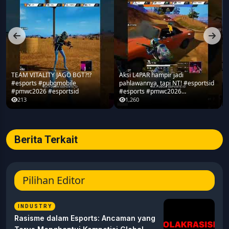
gamers di Indonesia.
TEAM VITALITY JAGO BGT?!?
Aksi L4PAR hampir jadi
#esports #pubgmobile
pahlawannya, tapi NT! #esportsid
#pmwc2026 #esportsid
#esports #pmwc2026
#pubgmobile #teamrrq
213
1,260
Berita Terkait
Pilihan Editor
INDUSTRY
Rasisme dalam Esports: Ancaman yang