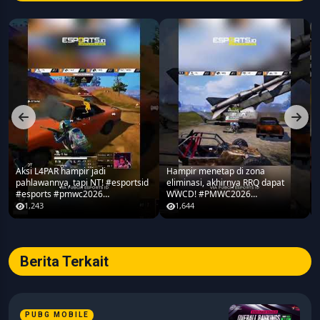
Aksi L4PAR hampir jadi
Hampir menetap di zona
pahlawannya, tapi NT! #esportsid
eliminasi, akhirnya RRQ dapat
#esports #pmwc2026
WWCD! #PMWC2026
#pubgmobile #teamrrq
#pubgmobile #teamrrq
1,243
1,644
Berita Terkait
PUBG MOBILE