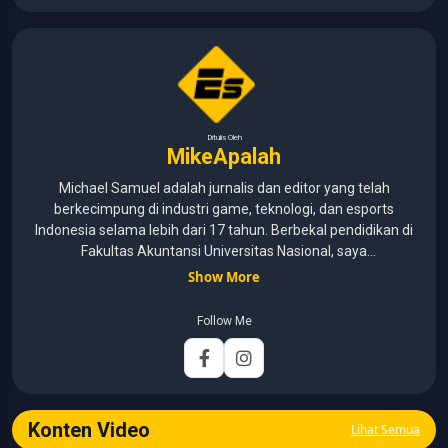
Ditulis Oleh
MikeApalah
Michael Samuel adalah jurnalis dan editor yang telah
berkecimpung di industri game, teknologi, dan esports
Indonesia selama lebih dari 17 tahun. Berbekal pendidikan di
Fakultas Akuntansi Universitas Nasional, saya
menggabungkan kemampuan analisis dengan pengalaman
Show More
panjang di dunia media digital. Sepanjang kariernya, Michael
pernah menangani berbagai peran, mulai dari reporter, editor,
Follow Me
marketing, business development, hingga Editor in Chief.
Fokus utamanya adalah menghadirkan tulisan yang
informatif, mendalam, dan mudah dipahami, khususnya
seputar game, esports, teknologi, serta perkembangan
industri digital.
Konten Video
Lihat Semua